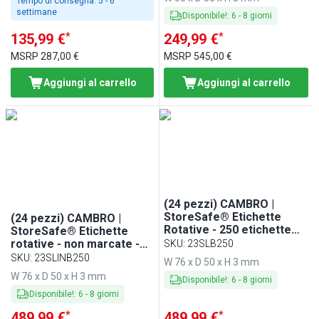
Tempo di consegna:
5 - 6
settimane
Disponibile!
:
6
-
8
giorni
*
*
135,99 €
249,99 €
MSRP
287,00 €
MSRP
545,00 €
Aggiungi al carrello
Aggiungi al carrello
(24 pezzi) CAMBRO |
StoreSafe® Etichette
(24 pezzi) CAMBRO |
Rotative - 250 etichette
StoreSafe® Etichette
per rotolo
rotative - non marcate -
SKU
:
23SLB250
250 etichette per rotolo
SKU
:
23SLINB250
W 76 x D 50 x H 3 mm
W 76 x D 50 x H 3 mm
Disponibile!
:
6
-
8
giorni
Disponibile!
:
6
-
8
giorni
*
*
489,99 €
489,99 €