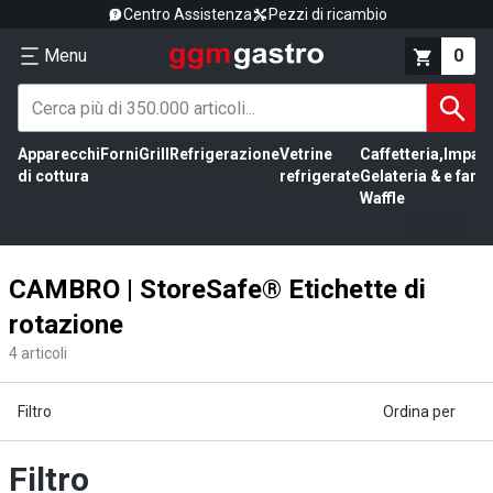
Centro Assistenza
Pezzi di ricambio
Menu
0
Apparecchi
Forni
Grill
Refrigerazione
Vetrine
Caffetteria,
Impas
di cottura
refrigerate
Gelateria &
e farin
Waffle
CAMBRO | StoreSafe® Etichette di
rotazione
4
articoli
Filtro
Ordina per
Filtro