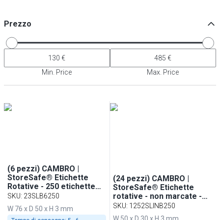
Prezzo
Min. Price
Max. Price
(6 pezzi) CAMBRO |
StoreSafe® Etichette
(24 pezzi) CAMBRO |
Rotative - 250 etichette
StoreSafe® Etichette
per rotolo
rotative - non marcate -
SKU
:
23SLB6250
250 etichette per rotolo
SKU
:
1252SLINB250
W 76 x D 50 x H 3 mm
W 50 x D 30 x H 3 mm