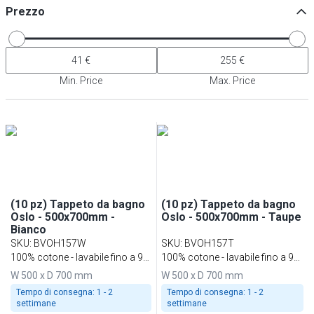
Prezzo
Min. Price
Max. Price
(10 pz) Tappeto da bagno
(10 pz) Tappeto da bagno
Oslo - 500x700mm -
Oslo - 500x700mm - Taupe
Bianco
SKU
:
BVOH157W
SKU
:
BVOH157T
100% cotone - lavabile fino a 95
100% cotone - lavabile fino a 95
°C
°C
W 500 x D 700 mm
W 500 x D 700 mm
Tempo di consegna:
1 - 2
Tempo di consegna:
1 - 2
settimane
settimane