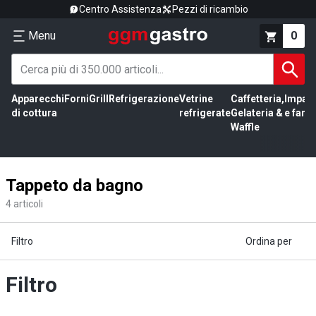
Centro Assistenza
Pezzi di ricambio
Menu
0
Apparecchi
Forni
Grill
Refrigerazione
Vetrine
Caffetteria,
Impas
di cottura
refrigerate
Gelateria &
e farin
Waffle
Tappeto da bagno
4
articoli
Filtro
Ordina per
Filtro