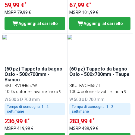
*
*
59,99 €
67,99 €
MSRP
79,99 €
MSRP
101,99 €
Aggiungi al carrello
Aggiungi al carrello
(60 pz) Tappeto da bagno
(60 pz) Tappeto da bagno
Oslo - 500x700mm -
Oslo - 500x700mm - Taupe
Bianco
SKU
:
BVOH657W
SKU
:
BVOH657T
100% cotone - lavabile fino a 95
100% cotone - lavabile fino a 95
°C
°C
W 500 x D 700 mm
W 500 x D 700 mm
Tempo di consegna:
1 - 2
Tempo di consegna:
1 - 2
settimane
settimane
*
*
236,99 €
283,99 €
MSRP
419,99 €
MSRP
489,99 €