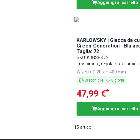
Aggiungi al carrello
KARLOWSKY | Giacca da c
Green-Generation - Blu acc
Taglia: 72
SKU
:
KJGSBK72
Traspirante, regolatore di umidit
W 270 x D 20 x H 400 mm
Disponibile!
:
6
-
8
giorni
*
47,99 €
Aggiungi al carrello
15
articoli