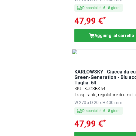
Disponibile!
:
6
-
8
giorni
*
47,99 €
Aggiungi al carrello
KARLOWSKY | Giacca da c
Green-Generation - Blu acc
Taglia: 64
SKU
:
KJGSBK64
Traspirante, regolatore di umidit
W 270 x D 20 x H 400 mm
Disponibile!
:
6
-
8
giorni
*
47,99 €