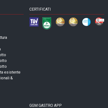
CERTIFICATI
ttura
a
otto
otto
otto
sta esistente
ionali &
GGM GASTRO APP