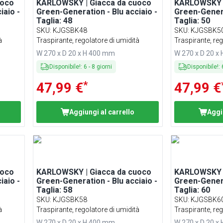
uoco
KARLOWSKY | Giacca da cuoco
KARLOWSKY |
iaio -
Green-Generation - Blu acciaio -
Green-Genera
Taglia: 48
Taglia: 50
SKU
:
KJGSBK48
SKU
:
KJGSBK5
à
Traspirante, regolatore di umidità
Traspirante, reg
W 270 x D 20 x H 400 mm
W 270 x D 20 x
Disponibile!
:
6
-
8
giorni
Disponibile!
:
*
47,99 €
47,99 €
Aggiungi al carrello
Aggi
uoco
KARLOWSKY | Giacca da cuoco
KARLOWSKY |
iaio -
Green-Generation - Blu acciaio -
Green-Genera
Taglia: 58
Taglia: 60
SKU
:
KJGSBK58
SKU
:
KJGSBK6
à
Traspirante, regolatore di umidità
Traspirante, reg
W 270 x D 20 x H 400 mm
W 270 x D 20 x