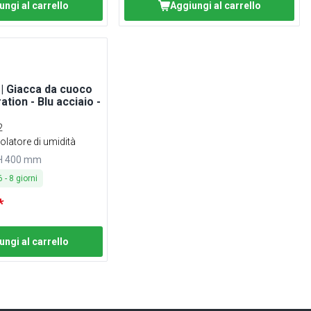
ungi al carrello
Aggiungi al carrello
 Giacca da cuoco
tion - Blu acciaio -
2
olatore di umidità
 H 400 mm
6
-
8
giorni
*
ungi al carrello