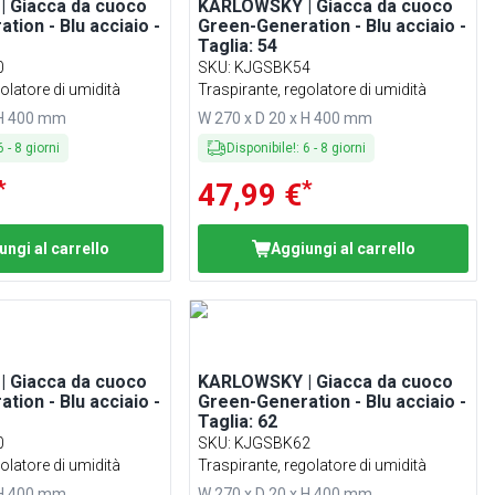
 Giacca da cuoco
KARLOWSKY | Giacca da cuoco
tion - Blu acciaio -
Green-Generation - Blu acciaio -
Taglia: 54
0
SKU
:
KJGSBK54
olatore di umidità
Traspirante, regolatore di umidità
 H 400 mm
W 270 x D 20 x H 400 mm
6
-
8
giorni
Disponibile!
:
6
-
8
giorni
*
*
47,99 €
ungi al carrello
Aggiungi al carrello
 Giacca da cuoco
KARLOWSKY | Giacca da cuoco
tion - Blu acciaio -
Green-Generation - Blu acciaio -
Taglia: 62
0
SKU
:
KJGSBK62
olatore di umidità
Traspirante, regolatore di umidità
 H 400 mm
W 270 x D 20 x H 400 mm