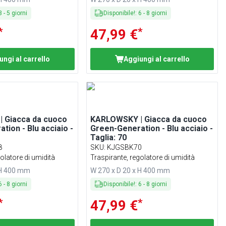
3
-
5
giorni
Disponibile!
:
6
-
8
giorni
*
*
47,99 €
ungi al carrello
Aggiungi al carrello
 Giacca da cuoco
KARLOWSKY | Giacca da cuoco
tion - Blu acciaio -
Green-Generation - Blu acciaio -
Taglia: 70
8
SKU
:
KJGSBK70
olatore di umidità
Traspirante, regolatore di umidità
 H 400 mm
W 270 x D 20 x H 400 mm
6
-
8
giorni
Disponibile!
:
6
-
8
giorni
*
*
47,99 €