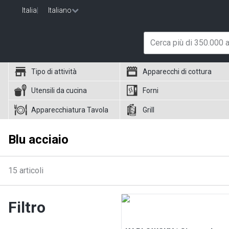
Italia
|
Italiano
Tipo di attività
Apparecchi di cottura
Utensili da cucina
Forni
Apparecchiatura Tavola
Grill
Blu acciaio
15
articoli
Filtro