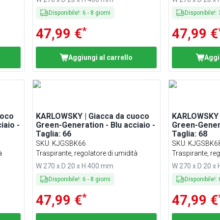
Disponibile!
:
6
-
8
giorni
Disponibile!
:
*
47,99 €
47,99 €
Aggiungi al carrello
Aggi
uoco
KARLOWSKY | Giacca da cuoco
KARLOWSKY |
iaio -
Green-Generation - Blu acciaio -
Green-Genera
Taglia: 66
Taglia: 68
SKU
:
KJGSBK66
SKU
:
KJGSBK6
à
Traspirante, regolatore di umidità
Traspirante, reg
W 270 x D 20 x H 400 mm
W 270 x D 20 x
Disponibile!
:
6
-
8
giorni
Disponibile!
:
*
47,99 €
47,99 €