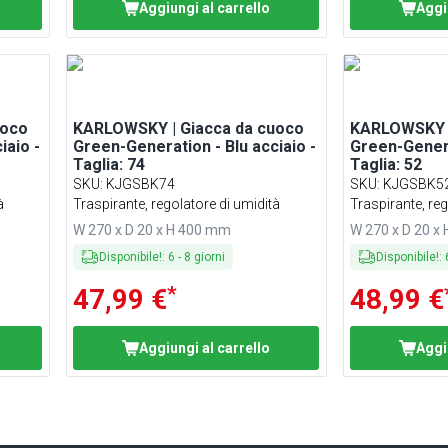
Aggiungi al carrello
Aggi
uoco
KARLOWSKY | Giacca da cuoco
KARLOWSKY |
iaio -
Green-Generation - Blu acciaio -
Green-Genera
Taglia: 74
Taglia: 52
SKU
:
KJGSBK74
SKU
:
KJGSBK5
à
Traspirante, regolatore di umidità
Traspirante, reg
W 270 x D 20 x H 400 mm
W 270 x D 20 x
Disponibile!
:
6
-
8
giorni
Disponibile!
:
*
47,99 €
48,99 €
Aggiungi al carrello
Aggi