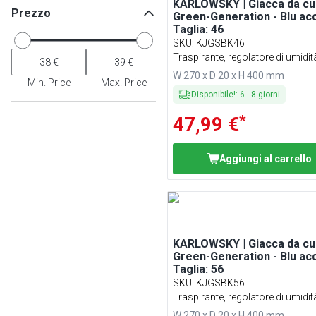
KARLOWSKY | Giacca da c
Prezzo
Green-Generation - Blu acc
Taglia: 46
SKU
:
KJGSBK46
Traspirante, regolatore di umidit
W 270 x D 20 x H 400 mm
Min. Price
Max. Price
Disponibile!
:
6
-
8
giorni
*
47,99 €
Aggiungi al carrello
KARLOWSKY | Giacca da c
Green-Generation - Blu acc
Taglia: 56
SKU
:
KJGSBK56
Traspirante, regolatore di umidit
W 270 x D 20 x H 400 mm