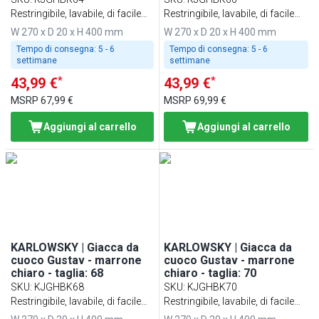
Restringibile, lavabile, di facile
Restringibile, lavabile, di facile
manutenzione
manutenzione
W 270 x D 20 x H 400 mm
W 270 x D 20 x H 400 mm
Tempo di consegna:
5 - 6
Tempo di consegna:
5 - 6
settimane
settimane
*
*
43,99 €
43,99 €
MSRP
67,99 €
MSRP
69,99 €
Aggiungi al carrello
Aggiungi al carrello
KARLOWSKY | Giacca da
KARLOWSKY | Giacca da
cuoco Gustav - marrone
cuoco Gustav - marrone
chiaro - taglia: 68
chiaro - taglia: 70
SKU
:
KJGHBK68
SKU
:
KJGHBK70
Restringibile, lavabile, di facile
Restringibile, lavabile, di facile
manutenzione
manutenzione