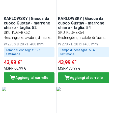
KARLOWSKY | Giacca da
KARLOWSKY | Giacca da
cuoco Gustav - marrone
cuoco Gustav - marrone
chiaro - taglia: 52
chiaro - taglia: 54
SKU
:
KJGHBK52
SKU
:
KJGHBK54
Restringibile, lavabile, di facile
Restringibile, lavabile, di facile
manutenzione
manutenzione
W 270 x D 20 x H 400 mm
W 270 x D 20 x H 400 mm
Tempo di consegna:
5 - 6
Tempo di consegna:
5 - 6
settimane
settimane
*
*
43,99 €
43,99 €
MSRP
66,99 €
MSRP
70,99 €
Aggiungi al carrello
Aggiungi al carrello