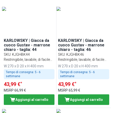
KARLOWSKY | Giacca da
KARLOWSKY | Giacca da
cuoco Gustav - marrone
cuoco Gustav - marrone
chiaro - taglia: 44
chiaro - taglia: 46
SKU
:
KJGHBK44
SKU
:
KJGHBK46
Restringibile, lavabile, di facile
Restringibile, lavabile, di facile
manutenzione
manutenzione
W 270 x D 20 x H 400 mm
W 270 x D 20 x H 400 mm
Tempo di consegna:
5 - 6
Tempo di consegna:
5 - 6
settimane
settimane
*
*
43,99 €
43,99 €
MSRP
66,99 €
MSRP
65,99 €
Aggiungi al carrello
Aggiungi al carrello