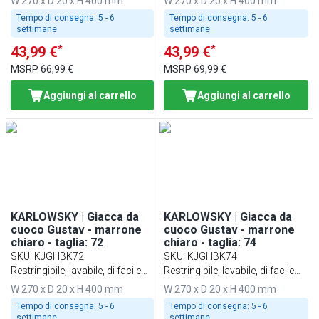
W 270 x D 20 x H 400 mm
W 270 x D 20 x H 400 mm
Tempo di consegna:
5 - 6
Tempo di consegna:
5 - 6
settimane
settimane
*
*
43,99 €
43,99 €
MSRP
66,99 €
MSRP
69,99 €
Aggiungi al carrello
Aggiungi al carrello
KARLOWSKY | Giacca da
KARLOWSKY | Giacca da
cuoco Gustav - marrone
cuoco Gustav - marrone
chiaro - taglia: 72
chiaro - taglia: 74
SKU
:
KJGHBK72
SKU
:
KJGHBK74
Restringibile, lavabile, di facile
Restringibile, lavabile, di facile
manutenzione
manutenzione
W 270 x D 20 x H 400 mm
W 270 x D 20 x H 400 mm
Tempo di consegna:
5 - 6
Tempo di consegna:
5 - 6
settimane
settimane