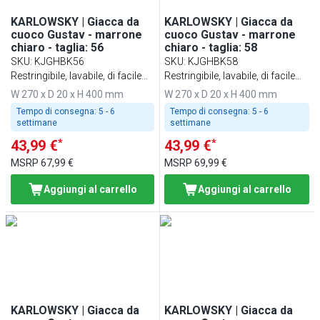
KARLOWSKY | Giacca da
KARLOWSKY | Giacca da
cuoco Gustav - marrone
cuoco Gustav - marrone
chiaro - taglia: 56
chiaro - taglia: 58
SKU
:
KJGHBK56
SKU
:
KJGHBK58
Restringibile, lavabile, di facile
Restringibile, lavabile, di facile
manutenzione
manutenzione
W 270 x D 20 x H 400 mm
W 270 x D 20 x H 400 mm
Tempo di consegna:
5 - 6
Tempo di consegna:
5 - 6
settimane
settimane
*
*
43,99 €
43,99 €
MSRP
67,99 €
MSRP
69,99 €
Aggiungi al carrello
Aggiungi al carrello
KARLOWSKY | Giacca da
KARLOWSKY | Giacca da