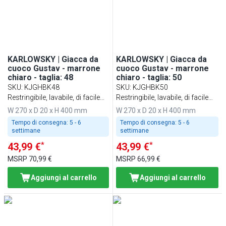
KARLOWSKY | Giacca da
KARLOWSKY | Giacca da
cuoco Gustav - marrone
cuoco Gustav - marrone
chiaro - taglia: 48
chiaro - taglia: 50
SKU
:
KJGHBK48
SKU
:
KJGHBK50
Restringibile, lavabile, di facile
Restringibile, lavabile, di facile
manutenzione
manutenzione
W 270 x D 20 x H 400 mm
W 270 x D 20 x H 400 mm
Tempo di consegna:
5 - 6
Tempo di consegna:
5 - 6
settimane
settimane
*
*
43,99 €
43,99 €
MSRP
70,99 €
MSRP
66,99 €
Aggiungi al carrello
Aggiungi al carrello