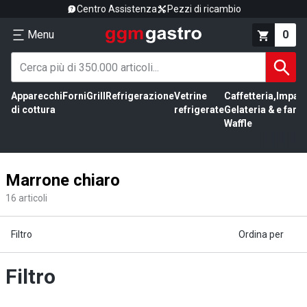
Centro Assistenza
Pezzi di ricambio
Menu
0
Apparecchi
Forni
Grill
Refrigerazione
Vetrine
Caffetteria,
Impas
di cottura
refrigerate
Gelateria &
e farin
Waffle
Marrone chiaro
16
articoli
Filtro
Ordina per
Filtro