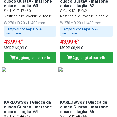
cuoco Gustav - marrone
cuoco Gustav - marrone
chiaro - taglia: 60
chiaro - taglia: 62
SKU
:
KJGHBK60
SKU
:
KJGHBK62
Restringibile, lavabile, di facile
Restringibile, lavabile, di facile
manutenzione
manutenzione
W 270 x D 20 x H 400 mm
W 270 x D 20 x H 400 mm
Tempo di consegna:
5 - 6
Tempo di consegna:
5 - 6
settimane
settimane
*
*
43,99 €
43,99 €
MSRP
66,99 €
MSRP
68,99 €
Aggiungi al carrello
Aggiungi al carrello
KARLOWSKY | Giacca da
KARLOWSKY | Giacca da
cuoco Gustav - marrone
cuoco Gustav - marrone
chiaro - taglia: 64
chiaro - taglia: 66
SKU
:
KJGHBK64
SKU
:
KJGHBK66