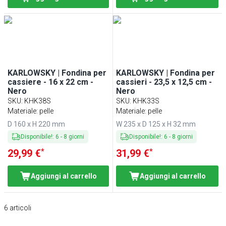
KARLOWSKY | Fondina per
KARLOWSKY | Fondina per
cassiere - 16 x 22 cm -
cassieri - 23,5 x 12,5 cm -
Nero
Nero
SKU
:
KHK38S
SKU
:
KHK33S
Materiale: pelle
Materiale: pelle
D 160 x H 220 mm
W 235 x D 125 x H 32 mm
Disponibile!
:
6
-
8
giorni
Disponibile!
:
6
-
8
giorni
*
*
29,99 €
31,99 €
Aggiungi al carrello
Aggiungi al carrello
6
articoli