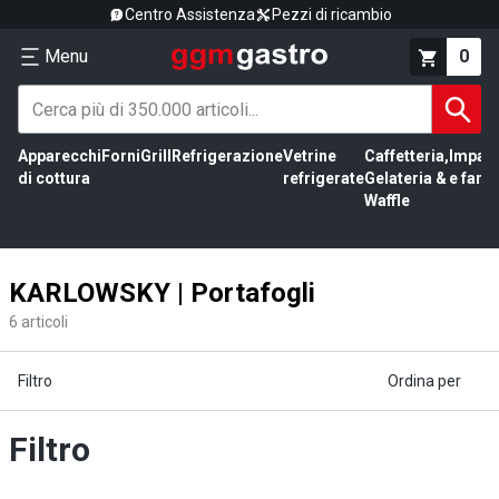
Centro Assistenza
Pezzi di ricambio
Menu
0
Apparecchi
Forni
Grill
Refrigerazione
Vetrine
Caffetteria,
Impas
di cottura
refrigerate
Gelateria &
e farin
Waffle
KARLOWSKY | Portafogli
6
articoli
Filtro
Ordina per
Filtro