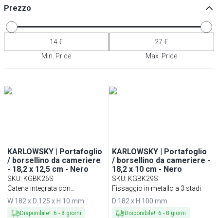
Prezzo
Min. Price
Max. Price
KARLOWSKY | Portafoglio
KARLOWSKY | Portafoglio
/ borsellino da cameriere
/ borsellino da cameriere -
- 18,2 x 12,5 cm - Nero
18,2 x 10 cm - Nero
SKU
:
KGBK26S
SKU
:
KGBK29S
Catena integrata con
Fissaggio in metallo a 3 stadi
moschettone
W 182 x D 125 x H 10 mm
D 182 x H 100 mm
Disponibile!
:
6
-
8
giorni
Disponibile!
:
6
-
8
giorni