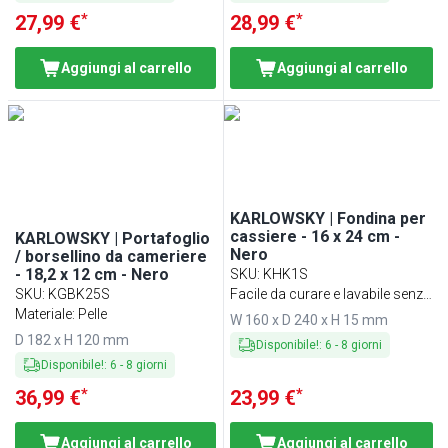
*
*
27,99 €
28,99 €
Aggiungi al carrello
Aggiungi al carrello
KARLOWSKY | Fondina per
cassiere - 16 x 24 cm -
KARLOWSKY | Portafoglio
Nero
/ borsellino da cameriere
- 18,2 x 12 cm - Nero
SKU
:
KHK1S
SKU
:
KGBK25S
Facile da curare e lavabile senza
Materiale: Pelle
scolorire
W 160 x D 240 x H 15 mm
D 182 x H 120 mm
Disponibile!
:
6
-
8
giorni
Disponibile!
:
6
-
8
giorni
*
*
36,99 €
23,99 €
Aggiungi al carrello
Aggiungi al carrello