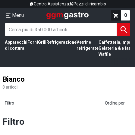
Centro Assistenza
Pezzi di ricambio
Menu
0
Apparecchi
Forni
Grill
Refrigerazione
Vetrine
Caffetteria,
Impas
di cottura
refrigerate
Gelateria &
e farin
Waffle
Bianco
8
articoli
Filtro
Ordina per
Filtro