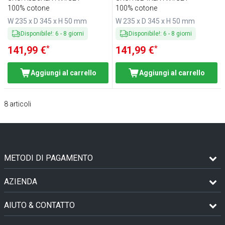
100% cotone
100% cotone
W 235 x D 345 x H 50 mm
W 235 x D 345 x H 50 mm
Disponibile!
:
6
-
8
giorni
Disponibile!
:
6
-
8
giorni
*
*
141,99 €
141,99 €
Aggiungi al carrello
Aggiungi al carrello
8
articoli
METODI DI PAGAMENTO
AZIENDA
AIUTO & CONTATTO