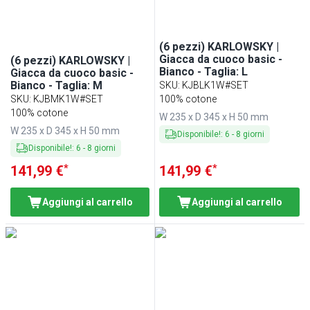
(6 pezzi) KARLOWSKY |
Giacca da cuoco basic -
(6 pezzi) KARLOWSKY |
Bianco - Taglia: L
Giacca da cuoco basic -
Bianco - Taglia: M
SKU
:
KJBLK1W#SET
SKU
:
KJBMK1W#SET
100% cotone
100% cotone
W 235 x D 345 x H 50 mm
W 235 x D 345 x H 50 mm
Disponibile!
:
6
-
8
giorni
Disponibile!
:
6
-
8
giorni
*
*
141,99 €
141,99 €
Aggiungi al carrello
Aggiungi al carrello