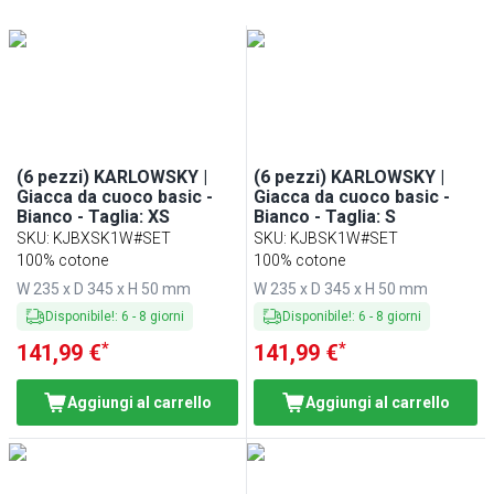
(6 pezzi) KARLOWSKY |
(6 pezzi) KARLOWSKY |
Giacca da cuoco basic -
Giacca da cuoco basic -
Bianco - Taglia: XS
Bianco - Taglia: S
SKU
:
KJBXSK1W#SET
SKU
:
KJBSK1W#SET
100% cotone
100% cotone
W 235 x D 345 x H 50 mm
W 235 x D 345 x H 50 mm
Disponibile!
:
6
-
8
giorni
Disponibile!
:
6
-
8
giorni
*
*
141,99 €
141,99 €
Aggiungi al carrello
Aggiungi al carrello