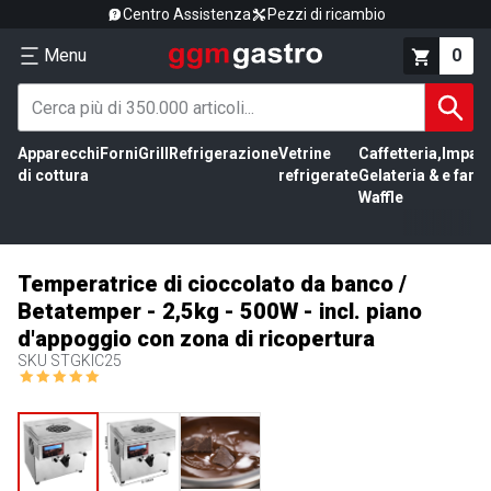
Centro Assistenza
Pezzi di ricambio
Menu
0
Apparecchi
Forni
Grill
Refrigerazione
Vetrine
Caffetteria,
Impas
di cottura
refrigerate
Gelateria &
e farin
Waffle
Temperatrice di cioccolato da banco /
Betatemper - 2,5kg - 500W - incl. piano
d'appoggio con zona di ricopertura
SKU
STGKIC25