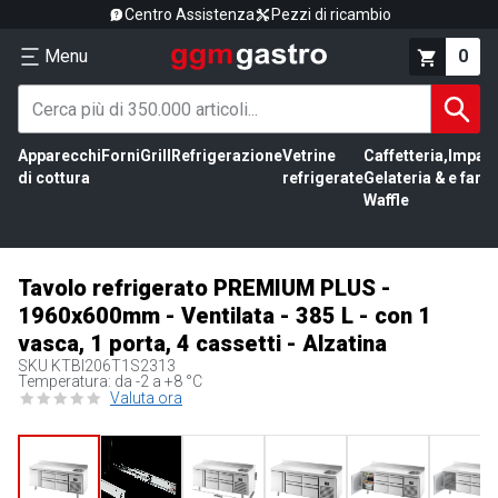
Centro Assistenza
Pezzi di ricambio
Menu
0
Apparecchi
Forni
Grill
Refrigerazione
Vetrine
Caffetteria,
Impas
di cottura
refrigerate
Gelateria &
e farin
Waffle
Tavolo refrigerato PREMIUM PLUS -
1960x600mm - Ventilata - 385 L - con 1
vasca, 1 porta, 4 cassetti - Alzatina
SKU
KTBI206T1S2313
Temperatura: da -2 a +8 °C
Valuta ora