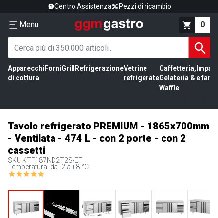
Centro Assistenza
Pezzi di ricambio
Menu
0
Apparecchi
Forni
Grill
Refrigerazione
Vetrine
Caffetteria,
Impas
di cottura
refrigerate
Gelateria &
e farin
Waffle
Tavolo refrigerato PREMIUM - 1865x700mm
- Ventilata - 474 L - con 2 porte - con 2
cassetti
SKU
KTF187ND2T2S-EF
Temperatura: da -2 a +8 °C