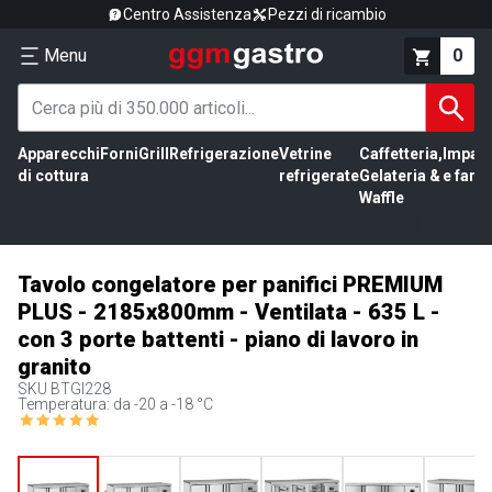
Centro Assistenza
Pezzi di ricambio
Menu
0
Apparecchi
Forni
Grill
Refrigerazione
Vetrine
Caffetteria,
Impas
di cottura
refrigerate
Gelateria &
e farin
Waffle
Tavolo congelatore per panifici PREMIUM
PLUS - 2185x800mm - Ventilata - 635 L -
con 3 porte battenti - piano di lavoro in
granito
SKU
BTGI228
Temperatura: da -20 a -18 °C