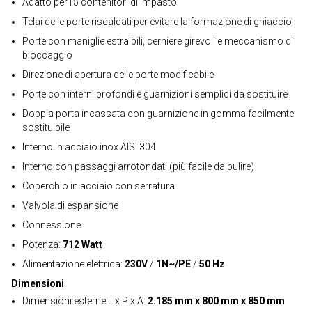
Adatto per15 contenitori di impasto
Telai delle porte riscaldati per evitare la formazione di ghiaccio
Porte con maniglie estraibili, cerniere girevoli e meccanismo di
bloccaggio
Direzione di apertura delle porte modificabile
Porte con interni profondi e guarnizioni semplici da sostituire
Doppia porta incassata con guarnizione in gomma facilmente
sostituibile
Interno in acciaio inox AISI 304
Interno con passaggi arrotondati (più facile da pulire)
Coperchio in acciaio con serratura
Valvola di espansione
Connessione
Potenza:
712 Watt
Alimentazione elettrica:
230V
/
1N~/PE
/
50 Hz
Dimensioni
Dimensioni esterne L x P x A:
2.185 mm x 800 mm x 850 mm