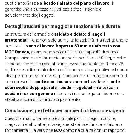
quotidiano. Grazie al
bordo rialzato del piano di lavoro
, è
garantita una sicurezza nell’utilizzo senza il rischio di
scivolamento degli oggetti.
Dettagli studiati per maggiore funzionalità e durata
La struttura dell’armadio è
saldato e dotato di angoli
arrotondati
, il che non solo aumenta la stabilità, ma facilita anche
la pulizia. Il
piano di lavoro è spesso 60 mm e rinforzato con
MDF Omega
, assicurando così un’elevata capacità di carico.
Complessivamente l’armadio supporta pesi fino a 400 kg, mentre
il ripiano intermedio regolabile in altezza può sostenere fino a 78
kg. I tre cassetti sul lato destro offrono spazio aggiuntivo ed sono
ideali per organizzare utensili più piccoli. Per un maggiore comfort
sono presenti le
porte con chiusura ammortizzata
e le
porte
scorrevoli a doppia parete
. I
piedini regolabili in altezza in
acciaio inox con gomma
riducono i rumori e garantiscono una
stabilità sicura su ogni tipo di pavimento.
Conclusione: perfetto per ambienti di lavoro esigenti
Questo armadio da lavoro è ottimale per l’impiego in cucine,
magazzini e laboratori, dove igiene, stabilità e funzionalità sono
fondamentali. La versione
ECO
combina qualità con un rapporto