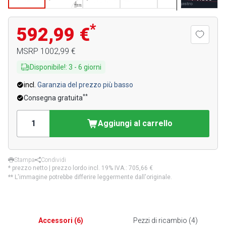
*
592,99 €
MSRP
1002,99 €
Disponibile!
:
3
-
6
giorni
incl.
Garanzia del prezzo più basso
**
Consegna gratuita
Aggiungi al carrello
Stampa
Condividi
* prezzo netto | prezzo lordo incl. 19% IVA.:
705,66 €
** L'immagine potrebbe differire leggermente dall'originale.
Accessori
(
6
)
Pezzi di ricambio
(
4
)