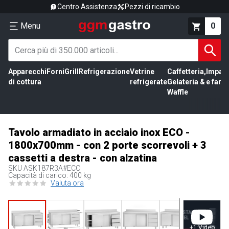
Centro Assistenza
Pezzi di ricambio
Menu
0
Apparecchi
Forni
Grill
Refrigerazione
Vetrine
Caffetteria,
Impas
di cottura
refrigerate
Gelateria &
e farin
Waffle
Tavolo armadiato in acciaio inox ECO -
1800x700mm - con 2 porte scorrevoli + 3
cassetti a destra - con alzatina
SKU
ASK187R3A#ECO
Capacità di carico: 400 kg
Valuta ora
+
1
Video