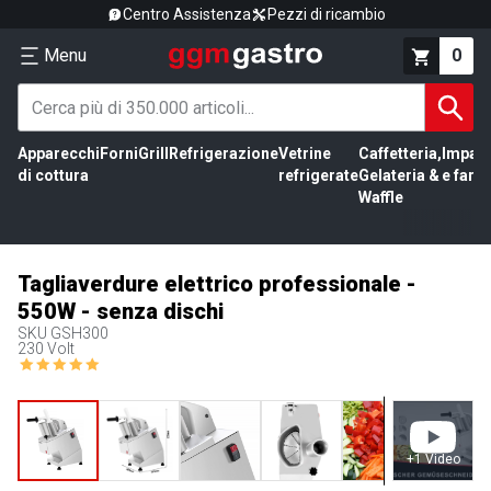
Centro Assistenza
Pezzi di ricambio
Menu
0
Apparecchi
Forni
Grill
Refrigerazione
Vetrine
Caffetteria,
Impas
di cottura
refrigerate
Gelateria &
e farin
Waffle
Tagliaverdure elettrico professionale -
550W - senza dischi
SKU
GSH300
230 Volt
+
1
Video