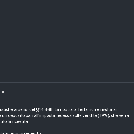
ni
astiche ai sensi del §14 BGB. La nostra offerta non è rivolta ai
 un deposito pari all'imposta tedesca sulle vendite (19%), che verrà
uto la ricevuta.
bitato un supplemento.