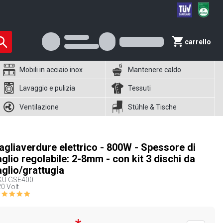
carrello
Mobili in acciaio inox
Mantenere caldo
Lavaggio e pulizia
Tessuti
Ventilazione
Stühle & Tische
agliaverdure elettrico - 800W - Spessore di
aglio regolabile: 2-8mm - con kit 3 dischi da
aglio/grattugia
KU
GSE400
0 Volt