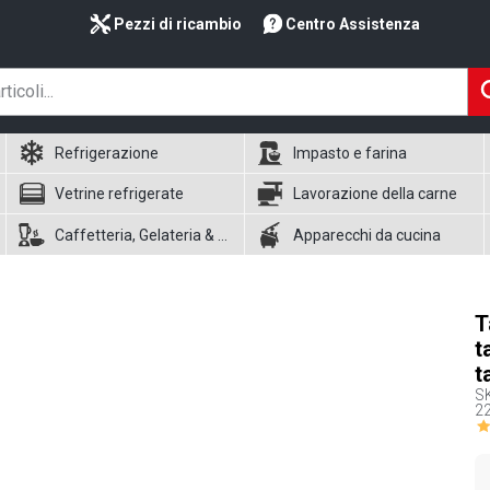
Pezzi di ricambio
Centro Assistenza
Refrigerazione
Impasto e farina
Vetrine refrigerate
Lavorazione della carne
Caffetteria, Gelateria & Waffle
Apparecchi da cucina
T
t
t
S
22