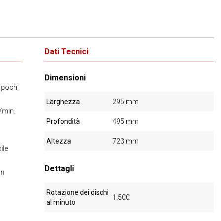
Dati Tecnici
Dimensioni
n pochi
Larghezza
295 mm
/min.
Profondità
495 mm
Altezza
723 mm
ile
Dettagli
in
Rotazione dei dischi
1.500
al minuto