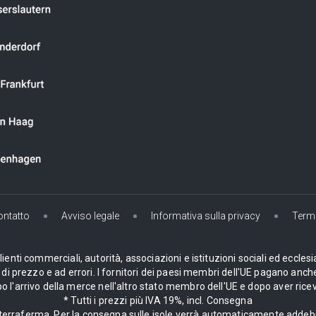
ontatto
Avviso legale
Informativa sulla privacy
Termi
enti commerciali, autorità, associazioni e istituzioni sociali ed ecclesi
i prezzo e ad errori. I fornitori dei paesi membri dell'UE pagano anche
 l'arrivo della merce nell'altro stato membro dell'UE e dopo aver ricev
* Tutti i prezzi più IVA 19%, incl. Consegna
la terraferma. Per la consegna sulle isole verrà automaticamente adde