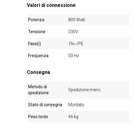
Valori di connessione
Potenza
800 Watt
Tensione
230V
Fase(i)
1N~/PE
Frequenza
50 Hz
Consegna
Metodo di
Spedizione merci
spedizione
Stato di consegna
Montato
Peso lordo
46 kg