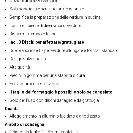
Opzioni di utilizzo versatili
Soluzione ideale per l'uso professionale
Semplifica la preparazione delle verdure in cucina
Taglio efficiente di diversi tipi di verdure
Risparmia tempo e fatica
Incl. 3 Dischi per affettare/grattugiare
Due pratici inserti - per verdure allungate e formati standard
Design salvaspazio
Alta qualità
Piedini in gomma per una stabilità sicura
Funzionamento silenzioso
Il taglio del formaggio è possibile solo se congelato
Solo per l'uso con dischi da taglio e da grattugia
Qualità
Alloggiamento in alluminio lucidato e anodizzato
Ambito di consegna
1 disco da taglio: 2 - 8 mm regolabile