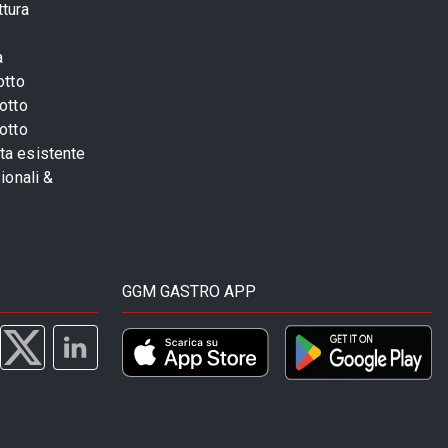
ttura
a
otto
otto
otto
sta esistente
ionali &
GGM GASTRO APP