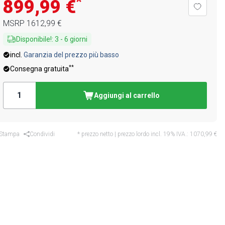
*
899,99 €
MSRP
1612,99 €
Disponibile!
:
3
-
6
giorni
incl.
Garanzia del prezzo più basso
**
Consegna gratuita
Aggiungi al carrello
Stampa
Condividi
* prezzo netto | prezzo lordo incl. 19% IVA.:
1070,99 €