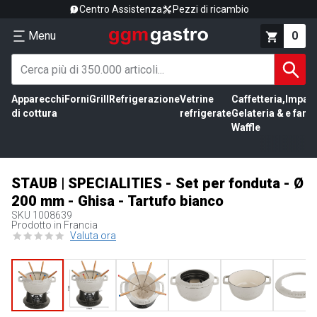
Centro Assistenza
Pezzi di ricambio
Menu
0
Apparecchi
Forni
Grill
Refrigerazione
Vetrine
Caffetteria,
Impas
di cottura
refrigerate
Gelateria &
e farin
Waffle
STAUB | SPECIALITIES - Set per fonduta - Ø
200 mm - Ghisa - Tartufo bianco
SKU
1008639
Prodotto in Francia
Valuta ora