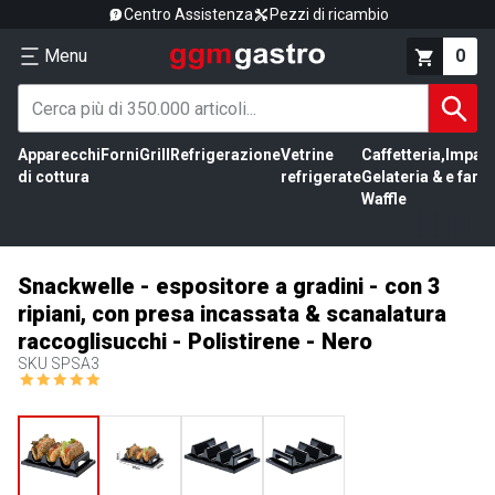
Centro Assistenza
Pezzi di ricambio
Menu
0
Apparecchi
Forni
Grill
Refrigerazione
Vetrine
Caffetteria,
Impas
di cottura
refrigerate
Gelateria &
e farin
Waffle
Snackwelle - espositore a gradini - con 3
ripiani, con presa incassata & scanalatura
raccoglisucchi - Polistirene - Nero
SKU
SPSA3