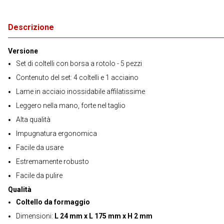
Descrizione
Versione
Set di coltelli con borsa a rotolo - 5 pezzi
Contenuto del set: 4 coltelli e 1 acciaino
Lame in acciaio inossidabile affilatissime
Leggero nella mano, forte nel taglio
Alta qualità
Impugnatura ergonomica
Facile da usare
Estremamente robusto
Facile da pulire
Qualità
Coltello da formaggio
Dimensioni:
L 24 mm x L 175 mm x H 2 mm