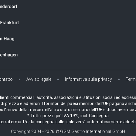
ontatto
Avviso legale
Informativa sulla privacy
Termi
enti commerciali, autorità, associazioni e istituzioni sociali ed ecclesi
i prezzo e ad errori. I fornitori dei paesi membri dell'UE pagano anche
 l'arrivo della merce nell'altro stato membro dell'UE e dopo aver ricev
* Tutti i prezzi più IVA 19%, incl. Consegna
la terraferma. Per la consegna sulle isole verrà automaticamente adde
Copyright 2004–
2026
© GGM Gastro International GmbH