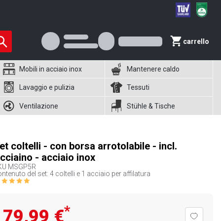
carrello
Mobili in acciaio inox
Mantenere caldo
Lavaggio e pulizia
Tessuti
Ventilazione
Stühle & Tische
et coltelli - con borsa arrotolabile - incl.
cciaino - acciaio inox
KU
MSGP5R
ntenuto del set: 4 coltelli e 1 acciaio per affilatura
*
79,99 €