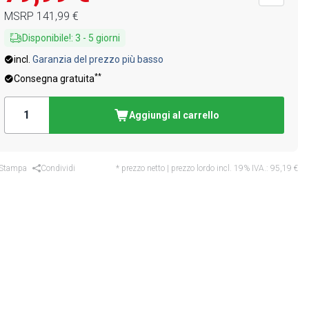
MSRP
141,99 €
Disponibile!
:
3
-
5
giorni
incl.
Garanzia del prezzo più basso
**
Consegna gratuita
Aggiungi al carrello
Stampa
Condividi
* prezzo netto | prezzo lordo incl. 19% IVA.:
95,19 €