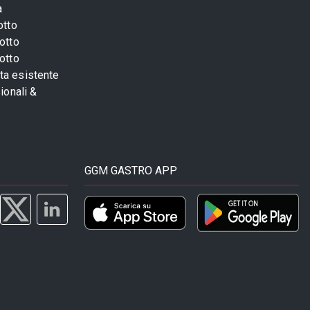
a
otto
otto
otto
sta esistente
ionali &
GGM GASTRO APP