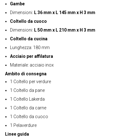
Gambe
Dimensioni:
L 36 mm x L 145 mm x H 3 mm
Coltello da cuoco
Dimensioni:
L 50 mm x L 210 mm x H 3 mm
Coltello da cucina
Lunghezza: 180 mm
Acciaio per affilatura
Materiale: acciaio inox
Ambito di consegna
1 Coltello per verdure
1 Coltello da pane
1 Coltello Lakerda
1 Coltello da carne
1 Coltello da cuoco
1 Pelaverdure
Linee guida