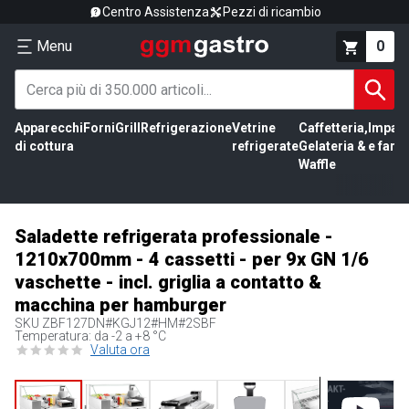
Centro Assistenza
Pezzi di ricambio
Menu
0
Apparecchi
Forni
Grill
Refrigerazione
Vetrine
Caffetteria,
Impas
di cottura
refrigerate
Gelateria &
e farin
Waffle
Saladette refrigerata professionale -
1210x700mm - 4 cassetti - per 9x GN 1/6
vaschette - incl. griglia a contatto &
macchina per hamburger
SKU
ZBF127DN#KGJ12#HM#2SBF
Temperatura: da -2 a +8 °C
Valuta ora