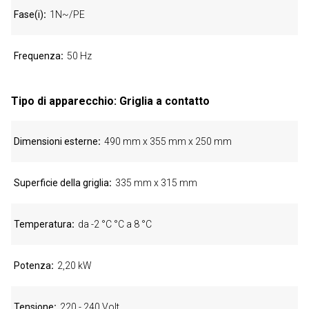
Fase(i)
1N~/PE
Frequenza
50 Hz
Tipo di apparecchio: Griglia a contatto
Dimensioni esterne
490 mm x 355 mm x 250 mm
Superficie della griglia
335 mm x 315 mm
Temperatura
da -2 °C °C a 8 °C
Potenza
2,20 kW
Tensione
220 - 240 Volt