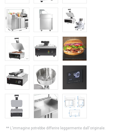
** L'immagine potrebbe differire leggermente dall'originale.