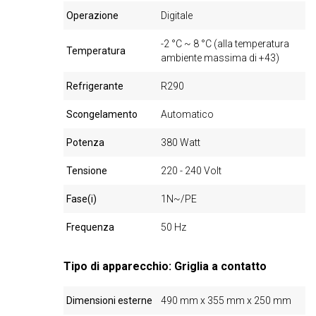
Operazione
Digitale
-2 °C ~ 8 °C (alla temperatura
Temperatura
ambiente massima di +43)
Refrigerante
R290
Scongelamento
Automatico
Potenza
380 Watt
Tensione
220 - 240 Volt
Fase(i)
1N~/PE
Frequenza
50 Hz
Tipo di apparecchio: Griglia a contatto
Dimensioni esterne
490 mm x 355 mm x 250 mm