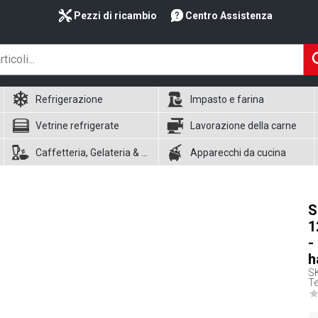
Pezzi di ricambio
Centro Assistenza
Refrigerazione
Impasto e farina
Vetrine refrigerate
Lavorazione della carne
Caffetteria, Gelateria & Waffle
Apparecchi da cucina
S
1
-
h
S
Te