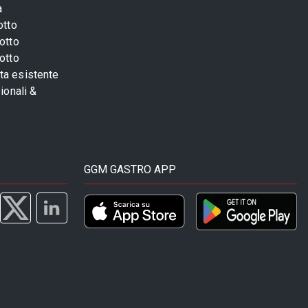
a
otto
otto
otto
sta esistente
ionali &
GGM GASTRO APP