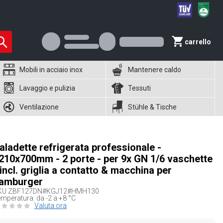
carrello
Mobili in acciaio inox
Mantenere caldo
Lavaggio e pulizia
Tessuti
Ventilazione
Stühle & Tische
aladette refrigerata professionale -
210x700mm - 2 porte - per 9x GN 1/6 vaschette
 incl. griglia a contatto & macchina per
amburger
KU
ZBF127DN#KGJ12#HMH130
mperatura: da -2 a +8 °C
Valuta ora