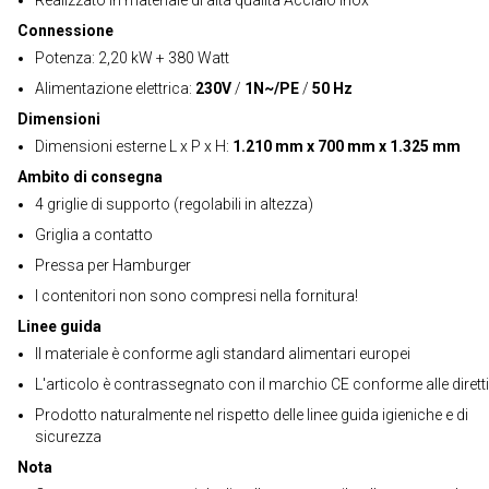
Realizzato in materiale di alta qualità Acciaio inox
Connessione
Potenza: 2,20 kW + 380 Watt
Alimentazione elettrica:
230V
/
1N~/PE
/
50 Hz
Dimensioni
Dimensioni esterne L x P x H:
1.210 mm x 700 mm x 1.325 mm
Ambito di consegna
4 griglie di supporto (regolabili in altezza)
Griglia a contatto
Pressa per Hamburger
I contenitori non sono compresi nella fornitura!
Linee guida
Il materiale è conforme agli standard alimentari europei
L'articolo è contrassegnato con il marchio CE conforme alle dirett
Prodotto naturalmente nel rispetto delle linee guida igieniche e di
sicurezza
Nota