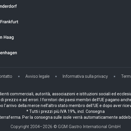
ontatto
Avviso legale
Informativa sulla privacy
Termi
enti commerciali, autorità, associazioni e istituzioni sociali ed ecclesi
i prezzo e ad errori. I fornitori dei paesi membri dell'UE pagano anche
 l'arrivo della merce nell'altro stato membro dell'UE e dopo aver ricev
* Tutti i prezzi più IVA 19%, incl. Consegna
la terraferma. Per la consegna sulle isole verrà automaticamente adde
Copyright 2004–
2026
© GGM Gastro International GmbH