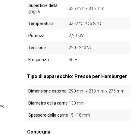
Superficie della
335 mm x 315 mm
griglia
Temperatura
da -2 °C °C a 8 °C
Potenza
2,20 kW
Tensione
220 - 240 Volt
Frequenza
50 Hz
Tipo di apparecchio: Pressa per Hamburger
Dimensione esterna
290 mm x 210 mm x 275 mm
Diametro della carne
130 mm
ive
Spessore della carne
15 - 18 mm
Consegna