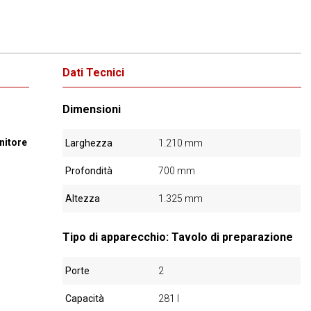
Dati Tecnici
Dimensioni
nitore
Larghezza
1.210 mm
Profondità
700 mm
Altezza
1.325 mm
Tipo di apparecchio: Tavolo di preparazione
Porte
2
Capacità
281 l