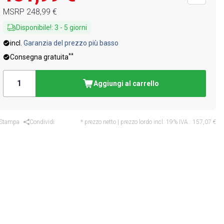
MSRP
248,99 €
Disponibile!
:
3
-
5
giorni
incl.
Garanzia del prezzo più basso
**
Consegna gratuita
Aggiungi al carrello
Stampa
Condividi
* prezzo netto | prezzo lordo incl. 19% IVA.:
157,07 €