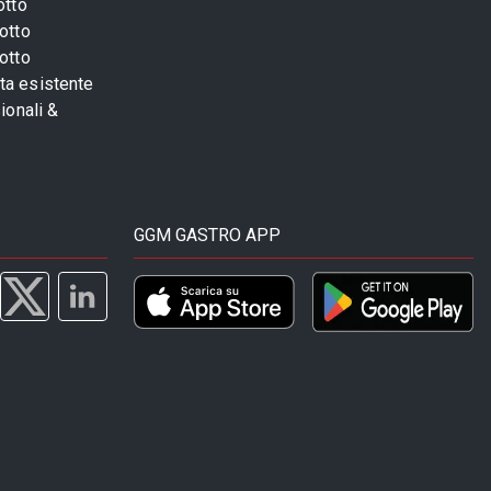
otto
otto
otto
sta esistente
ionali &
GGM GASTRO APP