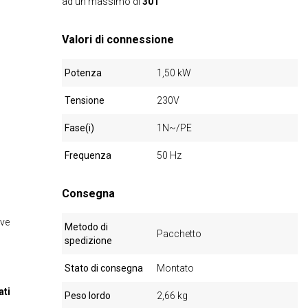
ad un massimo di
30 l
Valori di connessione
Potenza
1,50 kW
Tensione
230V
Fase(i)
1N~/PE
Frequenza
50 Hz
Consegna
ive
Metodo di
Pacchetto
spedizione
Stato di consegna
Montato
ati
Peso lordo
2,66 kg