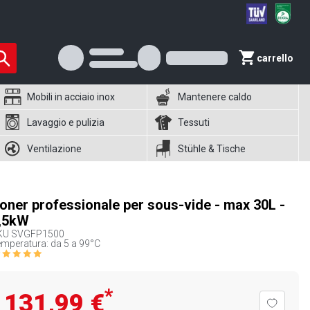
carrello
Mobili in acciaio inox
Mantenere caldo
Lavaggio e pulizia
Tessuti
Ventilazione
Stühle & Tische
oner professionale per sous-vide - max 30L -
,5kW
KU
SVGFP1500
mperatura: da 5 a 99°C
*
131,99 €