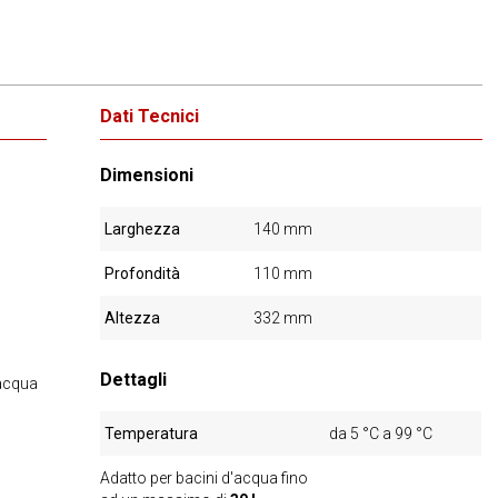
Dati Tecnici
Dimensioni
Larghezza
140 mm
Profondità
110 mm
Altezza
332 mm
Dettagli
'acqua
Temperatura
da 5 °C a 99 °C
Adatto per bacini d'acqua fino