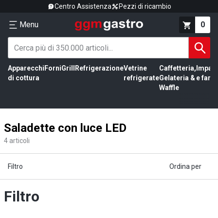
Centro Assistenza
Pezzi di ricambio
Menu
0
Apparecchi
Forni
Grill
Refrigerazione
Vetrine
Caffetteria,
Impas
di cottura
refrigerate
Gelateria &
e farin
Waffle
Saladette con luce LED
4
articoli
Filtro
Ordina per
Filtro