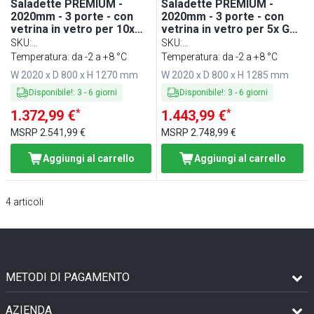
Saladette PREMIUM -
Saladette PREMIUM -
2020mm - 3 porte - con
2020mm - 3 porte - con
vetrina in vetro per 10x
vetrina in vetro per 5x GN
GN 1/3, 1 ripiano - piano di
1/1 & 1x GN 2/4, 1 ripiano -
SKU
:
SKU
:
lavoro in granito
piano di lavoro in granito
DTS2000NOD#GSDTS2000O
Temperatura: da -2 a +8 °C
STS2000NOD#GSSTS2000O
Temperatura: da -2 a +8 °C
W 2020 x D 800 x H 1270 mm
W 2020 x D 800 x H 1285 mm
Disponibile!
:
3
-
6
giorni
Disponibile!
:
3
-
6
giorni
*
*
1.372,99 €
1.443,99 €
MSRP
2.541,99 €
MSRP
2.748,99 €
Aggiungi al carrello
Aggiungi al carrello
4
articoli
METODI DI PAGAMENTO
AZIENDA