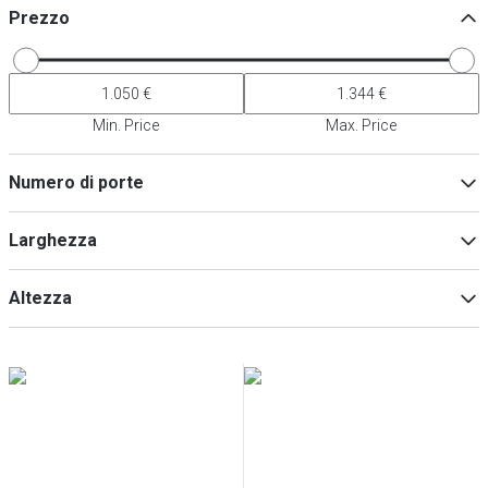
Prezzo
Min. Price
Max. Price
Numero di porte
2
(
2
)
Larghezza
3
(
2
)
Altezza
Min
Max
Min
Max