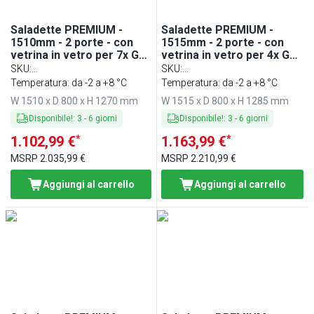
Saladette PREMIUM -
Saladette PREMIUM -
1510mm - 2 porte - con
1515mm - 2 porte - con
vetrina in vetro per 7x GN
vetrina in vetro per 4x GN
1/3, 1 ripiano - piano di
1/1, 1 ripiano - piano di
SKU
:
SKU
:
lavoro in granito
lavoro in granito
DTS1500NOD#GSDTS1500O
Temperatura: da -2 a +8 °C
STS1500NOD#GSSTS1500O
Temperatura: da -2 a +8 °C
W 1510 x D 800 x H 1270 mm
W 1515 x D 800 x H 1285 mm
Disponibile!
:
3
-
6
giorni
Disponibile!
:
3
-
6
giorni
*
*
1.102,99 €
1.163,99 €
MSRP
2.035,99 €
MSRP
2.210,99 €
Aggiungi al carrello
Aggiungi al carrello