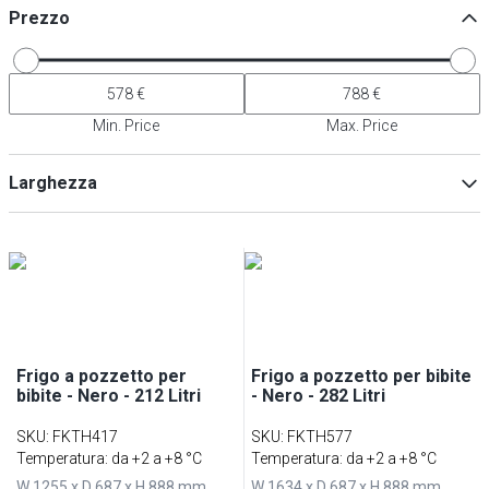
Prezzo
Min. Price
Max. Price
Larghezza
Min
Max
Frigo a pozzetto per
Frigo a pozzetto per bibite
bibite - Nero - 212 Litri
- Nero - 282 Litri
SKU
:
FKTH417
SKU
:
FKTH577
Temperatura: da +2 a +8 °C
Temperatura: da +2 a +8 °C
W 1255 x D 687 x H 888 mm
W 1634 x D 687 x H 888 mm