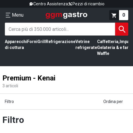
Centro Assistenza
Pezzi di ricambio
Menu
0
Apparecchi
Forni
Grill
Refrigerazione
Vetrine
Caffetteria,
Impas
di cottura
refrigerate
Gelateria &
e farin
Waffle
Premium - Kenai
3
articoli
Filtro
Ordina per
Filtro