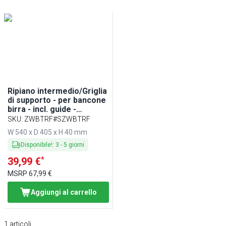
Ripiano intermedio/Griglia
di supporto - per bancone
birra - incl. guide -
compatibile con BRF - BLF
SKU
:
ZWBTRF#SZWBTRF
W 540 x D 405 x H 40 mm
Disponibile!
:
3
-
5
giorni
*
39,99 €
MSRP
67,99 €
Aggiungi al carrello
1
articoli