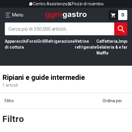
Centro Assistenza
Pezzi di ricambio
Menu
0
Apparecchi
Forni
Grill
Refrigerazione
Vetrine
Caffetteria,
Impas
di cottura
refrigerate
Gelateria &
e farin
Waffle
Ripiani e guide intermedie
1
articoli
Filtro
Ordina per
Filtro