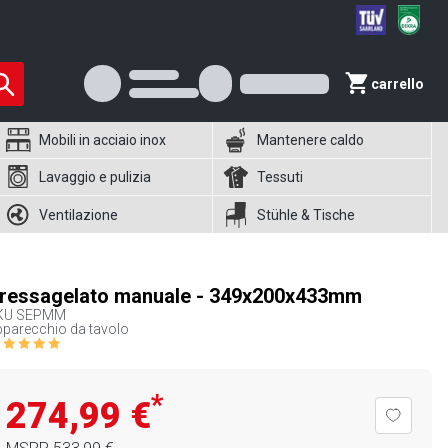
carrello
Mobili in acciaio inox
Mantenere caldo
Lavaggio e pulizia
Tessuti
Ventilazione
Stühle & Tische
ressagelato manuale - 349x200x433mm
KU
SEPMM
parecchio da tavolo
*
274,99 €