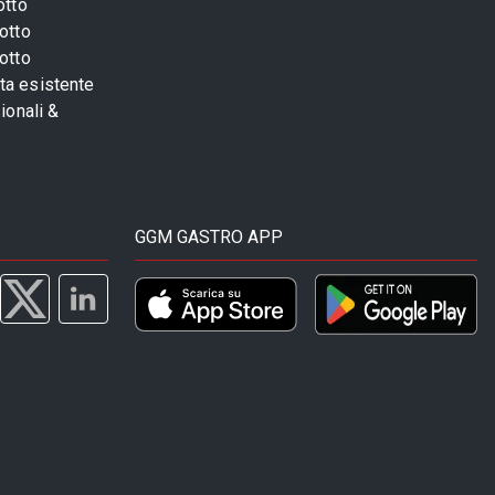
otto
otto
otto
sta esistente
ionali &
GGM GASTRO APP