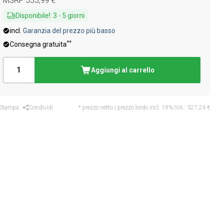
MSRP
533,99 €
Disponibile!
:
3
-
5
giorni
incl.
Garanzia del prezzo più basso
**
Consegna gratuita
Aggiungi al carrello
Stampa
Condividi
* prezzo netto | prezzo lordo incl. 19% IVA.:
327,24 €