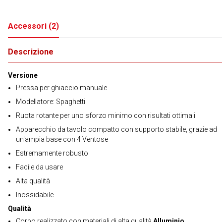
Accessori
(
2
)
Descrizione
Versione
Pressa per ghiaccio manuale
Modellatore: Spaghetti
Ruota rotante per uno sforzo minimo con risultati ottimali
Apparecchio da tavolo compatto con supporto stabile, grazie ad
un'ampia base con 4 Ventose
Estremamente robusto
Facile da usare
Alta qualità
Inossidabile
Qualità
Corpo realizzato con materiali di alta qualità
Alluminio