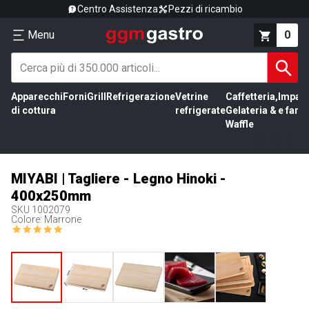
Centro Assistenza
Pezzi di ricambio
Menu
0
Apparecchi
Forni
Grill
Refrigerazione
Vetrine
Caffetteria,
Impas
di cottura
refrigerate
Gelateria &
e farin
Waffle
MIYABI | Tagliere - Legno Hinoki -
400x250mm
SKU
1002079
Colore: Marrone