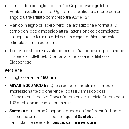
Lama a doppio taglio con profilo Giapponese e grilletto
Honbazuke ultra affilato. Ogni lama è rettificata a mano con un
angolo ultra-affilato compreso tra 9,5° e 12°
Manico in legno di "acero nero" dalla tradizionale forma a "D". Il
perno con logo a mosaico attira l'attenzione ed è completato
dal cappuccio terminale dal design elegante. Bilanciamento
ottimale tra manico e lama
Il coltello è stato realizzato nel centro Giapponese di produzione
di spade e coltelli Seki. Combina la bellezza e l'affilatezza
Giapponese
Versione
Lunghezza lama:
180 mm
MIYABI 5000 MCD 67:
Questi coltelli dimostrano in modo
impressionante ciò che rende i coltelli Damasco così
affascinanti: il motivo Flower Damascus e l'acciaio Damasco a
132 strati con innesco Honbazuke
Santoku
è un nome Giapponese che significa "tre virtù". Il nome
si riferisce ai tre tipi di cibo per i quali il
Santoku
è
particolarmente adatto:
pesce, carne e verdure