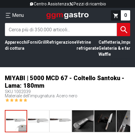
Centro Assistenza
Pezzi di ricambio
Menu
0
Apparecchi
Forni
Grill
Refrigerazione
Vetrine
Caffetteria,
Impas
di cottura
refrigerate
Gelateria &
e farin
Waffle
MIYABI | 5000 MCD 67 - Coltello Santoku -
Lama: 180mm
SKU
1002039
Materiale dell'impugnatura: Acero nero