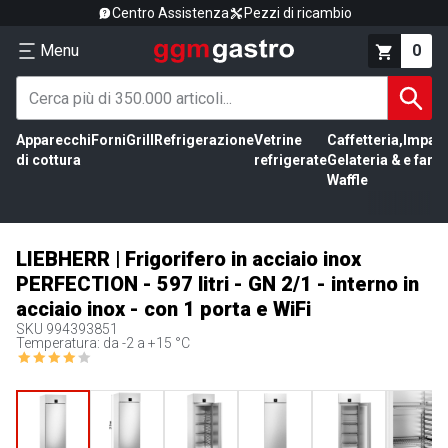
Centro Assistenza
Pezzi di ricambio
Menu
0
Apparecchi
Forni
Grill
Refrigerazione
Vetrine
Caffetteria,
Impas
di cottura
refrigerate
Gelateria &
e farin
Waffle
LIEBHERR | Frigorifero in acciaio inox
PERFECTION - 597 litri - GN 2/1 - interno in
acciaio inox - con 1 porta e WiFi
SKU
994393851
Temperatura: da -2 a +15 °C