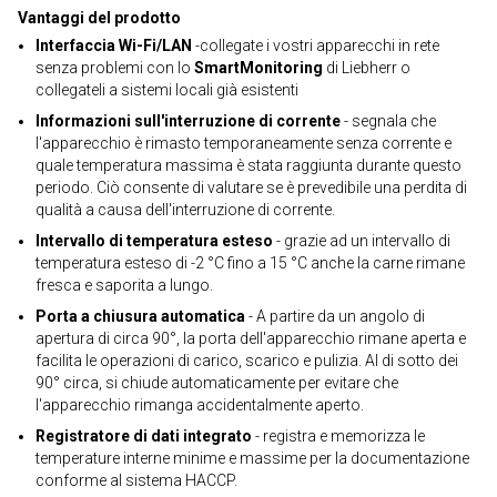
Vantaggi del prodotto
Interfaccia Wi-Fi/LAN
-collegate i vostri apparecchi in rete
senza problemi con lo
SmartMonitoring
di Liebherr o
collegateli a sistemi locali già esistenti
Informazioni sull'interruzione di corrente
- segnala che
l'apparecchio è rimasto temporaneamente senza corrente e
quale temperatura massima è stata raggiunta durante questo
periodo. Ciò consente di valutare se è prevedibile una perdita di
qualità a causa dell'interruzione di corrente.
Intervallo di temperatura esteso
- grazie ad un intervallo di
temperatura esteso di -2 °C fino a 15 °C anche la carne rimane
fresca e saporita a lungo.
Porta a chiusura automatica
- A partire da un angolo di
apertura di circa 90°, la porta dell'apparecchio rimane aperta e
facilita le operazioni di carico, scarico e pulizia. Al di sotto dei
90° circa, si chiude automaticamente per evitare che
l'apparecchio rimanga accidentalmente aperto.
Registratore di dati integrato
- registra e memorizza le
temperature interne minime e massime per la documentazione
conforme al sistema HACCP.