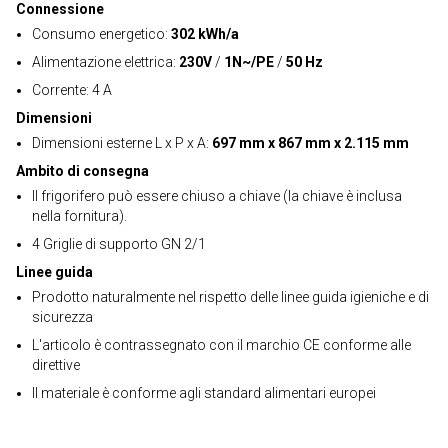
Connessione
Consumo energetico:
302 kWh/a
Alimentazione elettrica:
230V
/
1N~/PE
/
50 Hz
Corrente: 4 A
Dimensioni
Dimensioni esterne L x P x A:
697 mm x 867 mm x 2.115 mm
Ambito di consegna
Il frigorifero può essere chiuso a chiave (la chiave è inclusa
nella fornitura).
4 Griglie di supporto GN 2/1
Linee guida
Prodotto naturalmente nel rispetto delle linee guida igieniche e di
sicurezza
L'articolo è contrassegnato con il marchio CE conforme alle
direttive
Il materiale è conforme agli standard alimentari europei