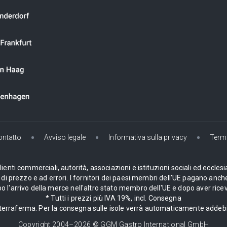
ontatto
Avviso legale
Informativa sulla privacy
Termi
enti commerciali, autorità, associazioni e istituzioni sociali ed ecclesi
i prezzo e ad errori. I fornitori dei paesi membri dell'UE pagano anche
 l'arrivo della merce nell'altro stato membro dell'UE e dopo aver ricev
* Tutti i prezzi più IVA 19%, incl. Consegna
la terraferma. Per la consegna sulle isole verrà automaticamente adde
Copyright 2004–
2026
© GGM Gastro International GmbH