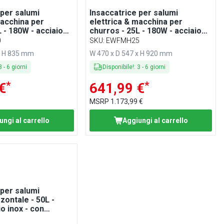
 per salumi
Insaccatrice per salumi
macchina per
elettrica & macchina per
 - 180W - acciaio
churros - 25L - 180W - acciaio
omando a pedale & 4
inox - con comando a pedale & 4
0
SKU
:
EWFMH25
atori & 3 inserti
imbuti insaccatori & 3 inserti
x H 835 mm
W 470 x D 547 x H 920 mm
per churros
3
-
6
giorni
Disponibile!
:
3
-
6
giorni
*
*
€
641,99 €
MSRP
1.173,99 €
ungi al carrello
Aggiungi al carrello
 per salumi
zzontale - 50L -
o inox - con
dale & 3 imbuti