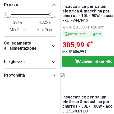
Prezzo
Insaccatrice per salumi
elettrica & macchina per
churros - 10L - 90W - accia
inox - con comando a peda
SKU
:
EWFMH10
imbuti insaccatori & 3 inser
W 370 x D 330 x H 620 mm
per churros
Min. Price
Max. Price
Disponibile!
:
3
-
5
giorni
*
Collegamento
305,99 €
all'alimentazione
MSRP
586,99 €
230V
(
5
)
Larghezza
Aggiungi al carrello
Profondità
Min
Max
Insaccatrice per salumi
Min
Max
elettrica & macchina per
churros - 30L - 180W - acci
inox - con comando a peda
SKU
:
EWFMH30