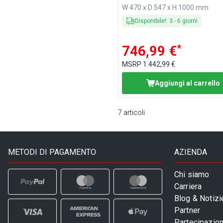
imbuti insaccatori & 3 inser
W 470 x D 547 x H 1000 mm
per churros
Disponibile!
:
3
-
6
giorni
*
746,99 €
MSRP
1.442,99 €
Aggiungi al carrello
7
articoli
METODI DI PAGAMENTO
AZIENDA
Chi siamo
Carriera
Blog & Notizi
Partner
Partecipazioni