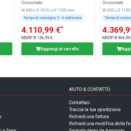
ti
insaccatori
insaccatori
Orizzontale
Orizzontale
W 440 x D 1010 x H 1100 mm
W 500 x D 110
Tempo di consegna:
5 - 6 settimane
Tempo di conse
*
4.110,99 €
4.369,9
MSRP
8.136,99 €
MSRP
8.466,99
Aggiungi al carrello
Aggi
AIUTO & CONTATTO
Contattaci
Traccia la tua spedizione
e
Richiedi una fattura
Richiedi una modifica della fa
 a fiere
Segnala danni da trasporto