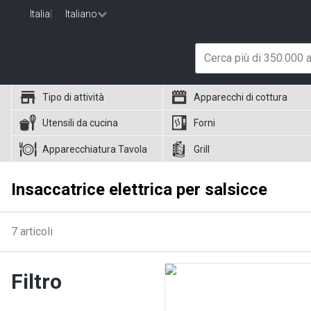
Italia
|
Italiano
Tipo di attività
Apparecchi di cottura
Utensili da cucina
Forni
Apparecchiatura Tavola
Grill
Insaccatrice elettrica per salsicce
7
articoli
Filtro