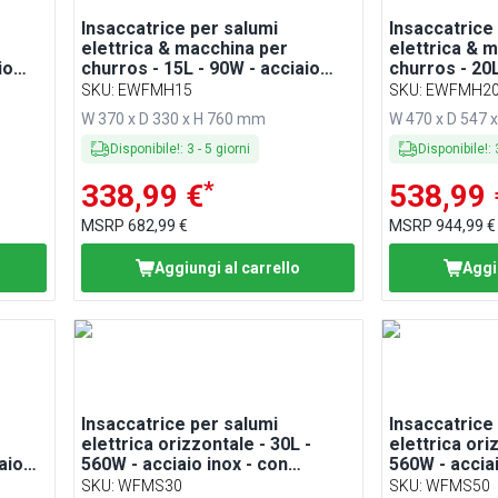
Insaccatrice per salumi
Insaccatrice
elettrica & macchina per
elettrica & 
io
churros - 15L - 90W - acciaio
churros - 20L
le & 4
inox - con comando a pedale & 4
inox - con c
SKU
:
EWFMH15
SKU
:
EWFMH2
ti
imbuti insaccatori & 3 inserti
imbuti insacc
W 370 x D 330 x H 760 mm
W 470 x D 547 
per churros
per churros
Disponibile!
:
3
-
5
giorni
Disponibile!
:
*
338,99 €
538,99 
MSRP
682,99 €
MSRP
944,99 €
Aggiungi al carrello
Aggi
Insaccatrice per salumi
Insaccatrice
elettrica orizzontale - 30L -
elettrica ori
aio
560W - acciaio inox - con
560W - acciai
le & 4
comando a pedale & 3 imbuti
comando a pe
SKU
:
WFMS30
SKU
:
WFMS50