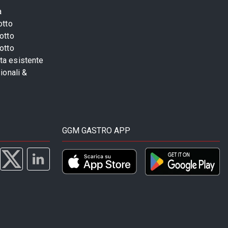
a
otto
otto
otto
sta esistente
ionali &
GGM GASTRO APP