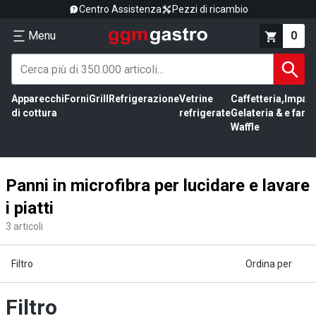
Centro Assistenza
Pezzi di ricambio
Menu
0
Apparecchi
Forni
Grill
Refrigerazione
Vetrine
Caffetteria,
Impas
di cottura
refrigerate
Gelateria &
e farin
Waffle
Panni in microfibra per lucidare e lavare
i piatti
3
articoli
Filtro
Ordina per
Filtro