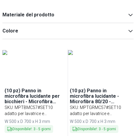
Materiale del prodotto
Poliestere
(
3
)
Colore
Poliammide
(
3
)
Blu
(
1
)
Verde
(
1
)
Grigio
(
1
)
(10 pz) Panno in
(10 pz) Panno in
microfibra lucidante per
microfibra lucidante -
bicchieri - Microfibra
Microfibra 80/20 -
80/20 - 50x70cm - Blu
50x70cm - Verde
SKU
:
MPTBMC57#SET10
SKU
:
MPTGRMC57#SET10
adatto per lavatrice e
adatto per lavatrice e
asciugatrice
asciugatrice
W 500 x D 700 x H 3 mm
W 500 x D 700 x H 3 mm
Disponibile!
:
3
-
5
giorni
Disponibile!
:
3
-
5
giorni