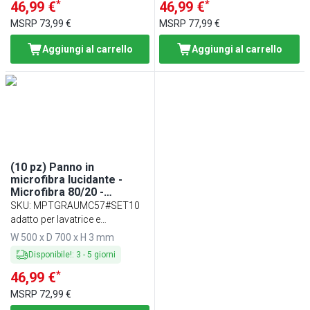
*
*
46,99 €
46,99 €
MSRP
73,99 €
MSRP
77,99 €
Aggiungi al carrello
Aggiungi al carrello
(10 pz) Panno in
microfibra lucidante -
Microfibra 80/20 -
50x70cm - Grigio
SKU
:
MPTGRAUMC57#SET10
adatto per lavatrice e
asciugatrice
W 500 x D 700 x H 3 mm
Disponibile!
:
3
-
5
giorni
*
46,99 €
MSRP
72,99 €