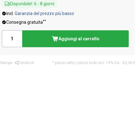
Disponibile!
:
6
-
8
giorni
incl.
Garanzia del prezzo più basso
**
Consegna gratuita
Aggiungi al carrello
Stampa
Condividi
* prezzo netto | prezzo lordo incl. 19% IVA.:
63,06 €