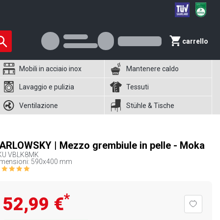
carrello
Mobili in acciaio inox
Mantenere caldo
Lavaggio e pulizia
Tessuti
Ventilazione
Stühle & Tische
ARLOWSKY | Mezzo grembiule in pelle - Moka
KU
VBLK8MK
imensioni: 590x400 mm
*
52,99 €