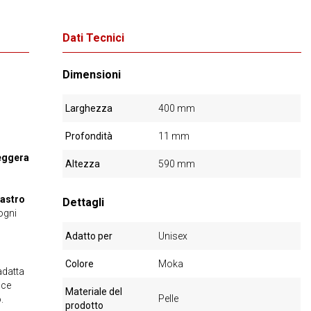
Dati Tecnici
Dimensioni
Larghezza
400 mm
Profondità
11 mm
leggera
Altezza
590 mm
astro
Dettagli
ogni
Adatto per
Unisex
Colore
Moka
 adatta
sce
Materiale del
Pelle
.
prodotto