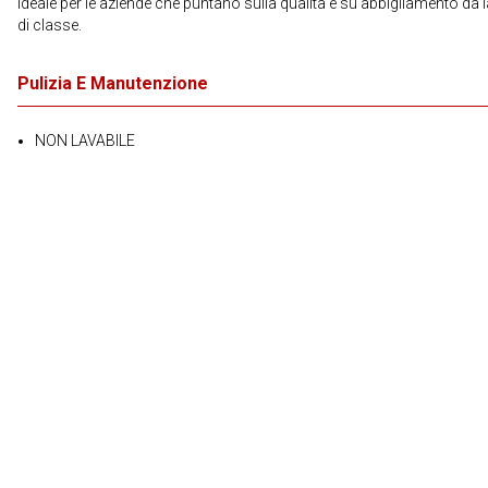
Ideale per le aziende che puntano sulla qualità e su abbigliamento da 
di classe.
Pulizia E Manutenzione
NON LAVABILE