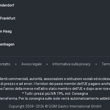
ontatto
Avviso legale
Informativa sulla privacy
Termi
enti commerciali, autorità, associazioni e istituzioni sociali ed ecclesi
i prezzo e ad errori. I fornitori dei paesi membri dell'UE pagano anche
 l'arrivo della merce nell'altro stato membro dell'UE e dopo aver ricev
* Tutti i prezzi più IVA 19%, incl. Consegna
la terraferma. Per la consegna sulle isole verrà automaticamente adde
Copyright 2004–
2026
© GGM Gastro International GmbH