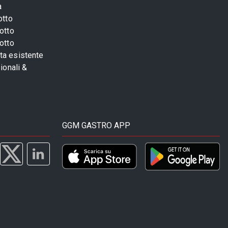
a
otto
otto
otto
sta esistente
ionali &
GGM GASTRO APP