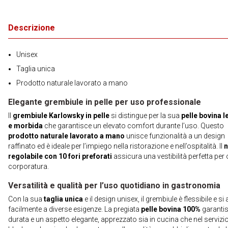
Descrizione
Unisex
Taglia unica
Prodotto naturale lavorato a mano
Elegante grembiule in pelle per uso professionale
Il
grembiule Karlowsky in pelle
si distingue per la sua
pelle bovina 
e morbida
che garantisce un elevato comfort durante l’uso. Questo
prodotto naturale lavorato a mano
unisce funzionalità a un design
raffinato ed è ideale per l’impiego nella ristorazione e nell’ospitalità. Il
n
regolabile con 10 fori preforati
assicura una vestibilità perfetta per 
corporatura.
Versatilità e qualità per l’uso quotidiano in gastronomia
Con la sua
taglia unica
e il design unisex, il grembiule è flessibile e si
facilmente a diverse esigenze. La pregiata
pelle bovina 100%
garanti
durata e un aspetto elegante, apprezzato sia in cucina che nel servizio