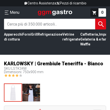
Centro Assistenza
Pezzi di ricambio
Menu
0
Apparecchi
Forni
Grill
Refrigerazione
Vetrine
Caffetteria,
Impas
di cottura
refrigerate
Gelateria &
e farin
Waffle
KARLOWSKY | Grembiule Teneriffa - Bianco
SKU
LSTK34W
Dimensioni: 750x900 mm