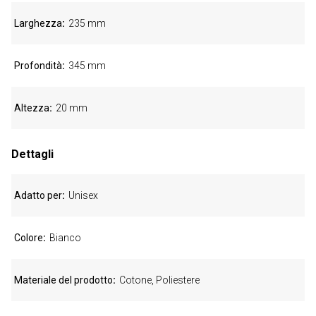
Larghezza
235 mm
Profondità
345 mm
Altezza
20 mm
Dettagli
Adatto per
Unisex
Colore
Bianco
Materiale del prodotto
Cotone, Poliestere