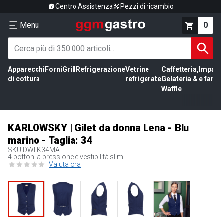
Centro Assistenza
Pezzi di ricambio
Menu
0
Apparecchi
Forni
Grill
Refrigerazione
Vetrine
Caffetteria,
Impas
di cottura
refrigerate
Gelateria &
e farin
Waffle
KARLOWSKY | Gilet da donna Lena - Blu
marino - Taglia: 34
SKU
DWLK34MA
4 bottoni a pressione e vestibilità slim
Valuta ora