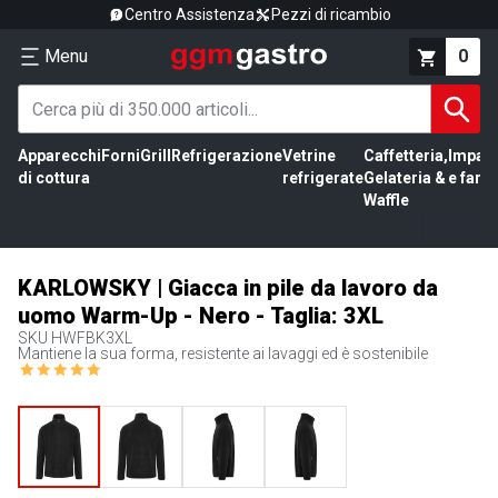
Centro Assistenza
Pezzi di ricambio
Menu
0
Apparecchi
Forni
Grill
Refrigerazione
Vetrine
Caffetteria,
Impas
di cottura
refrigerate
Gelateria &
e farin
Waffle
KARLOWSKY | Giacca in pile da lavoro da
uomo Warm-Up - Nero - Taglia: 3XL
SKU
HWFBK3XL
Mantiene la sua forma, resistente ai lavaggi ed è sostenibile