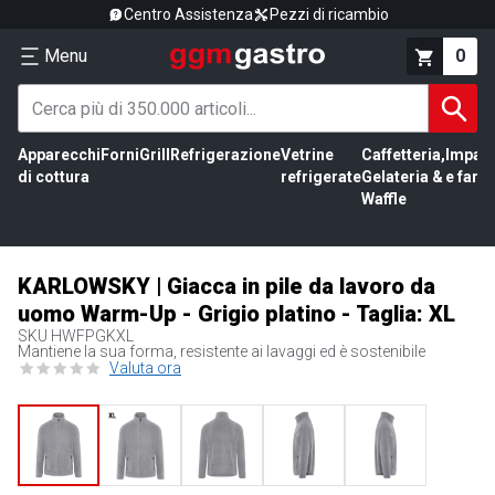
Centro Assistenza
Pezzi di ricambio
Menu
0
Apparecchi
Forni
Grill
Refrigerazione
Vetrine
Caffetteria,
Impas
di cottura
refrigerate
Gelateria &
e farin
Waffle
KARLOWSKY | Giacca in pile da lavoro da
uomo Warm-Up - Grigio platino - Taglia: XL
SKU
HWFPGKXL
Mantiene la sua forma, resistente ai lavaggi ed è sostenibile
Valuta ora