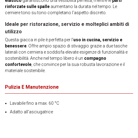
elastico
garantiscono una vestibilità perfetta, mentre le
parti
rinforzate sulle spalle
aumentano la durata nel tempo. Le
cerniere tono su tono completano l’aspetto discreto.
Ideale per ristorazione, servizio e molteplici ambiti di
utilizzo
Questa giacca in pile è perfetta per l’
uso in cucina, servizio e
benessere
. Offre ampio spazio di stivaggio grazie a due tasche
laterali con cerniera e soddisfa elevate esigenze di funzionalità e
sostenibilità. Anche nel tempo libero è un
compagno
confortevole
, che convince per la sua robusta lavorazione e il
materiale sostenibile.
Pulizia E Manutenzione
Lavabile fino a max. 60 °C
Adatto all'asciugatrice