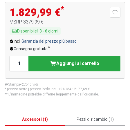
*
1.829,99 €
MSRP
3379,99 €
Disponibile!
:
3
-
6
giorni
incl.
Garanzia del prezzo più basso
**
Consegna gratuita
Aggiungi al carrello
Stampa
Condividi
* prezzo netto | prezzo lordo incl. 19% IVA.:
2177,69 €
** L'immagine potrebbe differire leggermente dall'originale.
Accessori
(
1
)
Pezzi di ricambio
(
1
)