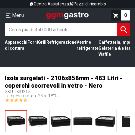
Centro Assistenza
Pezzi di ricambio
Menu
0
Apparecchi
Forni
Grill
Refrigerazione
Vetrine
Caffetteria,
Impas
di cottura
refrigerate
Gelateria &
e farin
Waffle
Isola surgelati - 2106x858mm - 483 Litri -
coperchi scorrevoli in vetro - Nero
SKU
TKIU21S
Temperatura: da -23 a -18°C