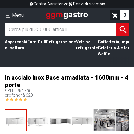
Centro Assistenza
Pezzi di ricambio
Menu
0
Apparecchi
Forni
Grill
Refrigerazione
Vetrine
Caffetteria,
Impas
di cottura
refrigerate
Gelateria &
e farin
Waffle
In acciaio inox Base armadiata - 1600mm - 4
porte
SKU
UBK1600-E
profondità 620