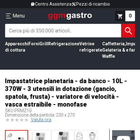
Centro Assistenza
Pezzi di ricambio
Menu
0
Apparecchi
Forni
Grill
Refrigerazione
Vetrine
Caffetteria,
Impas
di cottura
refrigerate
Gelateria &
e farin
Waffle
Impastatrice planetaria - da banco - 10L -
370W - 3 utensili in dotazione (gancio,
spatola, frusta) - variatore di velocità -
vasca estraibile - monofase
SKU
PRMZ10
Dimensione della pentola: 230 x 270
Valuta ora