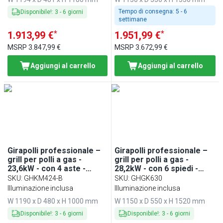
Tempo di consegna:
5 - 6
Disponibile!
:
3
-
6
giorni
settimane
*
*
1.913,99 €
1.951,99 €
MSRP
3.847,99 €
MSRP
3.672,99 €
Aggiungi al carrello
Aggiungi al carrello
Girapolli professionale –
Girapolli professionale –
grill per polli a gas -
grill per polli a gas -
23,6kW - con 4 aste -
28,2kW - con 6 spiedi -
capacità fino a 24 polli
capacità fino a 30 polli
SKU
:
GHKM424-B
SKU
:
GHGK630
Illuminazione inclusa
Illuminazione inclusa
W 1190 x D 480 x H 1000 mm
W 1150 x D 550 x H 1520 mm
Disponibile!
:
3
-
6
giorni
Disponibile!
:
3
-
6
giorni