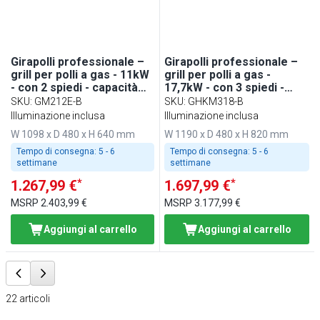
Girapolli professionale –
Girapolli professionale –
grill per polli a gas - 11kW
grill per polli a gas -
- con 2 spiedi - capacità
17,7kW - con 3 spiedi -
fino a 12 polli
capacità fino a 18 polli
SKU
:
GM212E-B
SKU
:
GHKM318-B
Illuminazione inclusa
Illuminazione inclusa
W 1098 x D 480 x H 640 mm
W 1190 x D 480 x H 820 mm
Tempo di consegna:
5 - 6
Tempo di consegna:
5 - 6
settimane
settimane
*
*
1.267,99 €
1.697,99 €
MSRP
2.403,99 €
MSRP
3.177,99 €
Aggiungi al carrello
Aggiungi al carrello
22
articoli