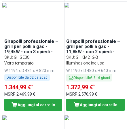
Girapolli professionale –
Girapolli professionale –
grill per polli a gas -
grill per polli a gas -
19,4kW - con 3 spiedi -
11,8kW - con 2 spiedi -
capacità fino a 18 polli
capacità fino a 12 polli
SKU
:
GHGE38
SKU
:
GHKM212-B
Vetro temperato
Illuminazione inclusa
W 1194 x D 481 x H 820 mm
W 1190 x D 480 x H 640 mm
Disponibile da
02.09.2026
Disponibile!
:
3
-
6
giorni
*
*
1.344,99 €
1.372,99 €
MSRP
2.469,99 €
MSRP
2.570,99 €
Aggiungi al carrello
Aggiungi al carrello