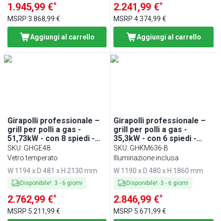
*
*
1.945,99 €
2.241,99 €
MSRP
3.868,99 €
MSRP
4.374,99 €
Aggiungi al carrello
Aggiungi al carrello
Girapolli professionale –
Girapolli professionale –
grill per polli a gas -
grill per polli a gas -
51,73kW - con 8 spiedi -
35,3kW - con 6 spiedi -
capacità fino a 48 polli
capacità fino a 36 polli
SKU
:
GHGE48
SKU
:
GHKM636-B
Vetro temperato
Illuminazione inclusa
W 1194 x D 481 x H 2130 mm
W 1190 x D 480 x H 1860 mm
Disponibile!
:
3
-
6
giorni
Disponibile!
:
3
-
6
giorni
*
*
2.762,99 €
2.846,99 €
MSRP
5.211,99 €
MSRP
5.671,99 €