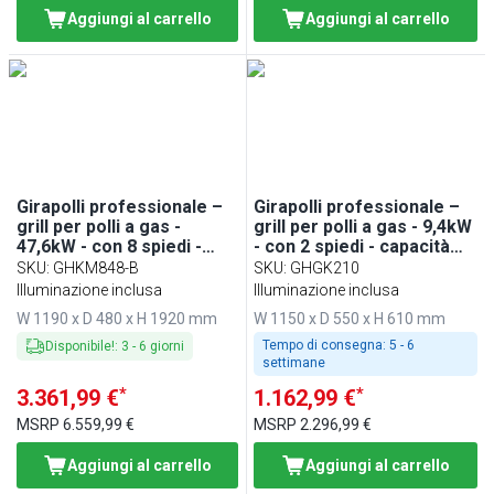
Aggiungi al carrello
Aggiungi al carrello
Girapolli professionale –
Girapolli professionale –
grill per polli a gas -
grill per polli a gas - 9,4kW
47,6kW - con 8 spiedi -
- con 2 spiedi - capacità
capacità fino a 48 polli
fino a 10 polli
SKU
:
GHKM848-B
SKU
:
GHGK210
Illuminazione inclusa
Illuminazione inclusa
W 1190 x D 480 x H 1920 mm
W 1150 x D 550 x H 610 mm
Tempo di consegna:
5 - 6
Disponibile!
:
3
-
6
giorni
settimane
*
*
3.361,99 €
1.162,99 €
MSRP
6.559,99 €
MSRP
2.296,99 €
Aggiungi al carrello
Aggiungi al carrello