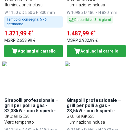
Illuminazione inclusa
Illuminazione inclusa
W 1150 x D 550 x H 800 mm
W 1098 x D 480 x H 820 mm
Tempo di consegna:
5 - 6
Disponibile!
:
3
-
6
giorni
settimane
*
*
1.371,99 €
1.487,99 €
MSRP
2.658,99 €
MSRP
2.932,99 €
Aggiungi al carrello
Aggiungi al carrello
Girapolli professionale –
Girapolli professionale –
grill per polli a gas -
grill per polli a gas -
32,33kW - con 5 spiedi -
23,5kW - con 5 spiedi -
capacità fino a 30 polli
capacità fino a 25 polli
SKU
:
GHGE30
SKU
:
GHGK525
Vetro temperato
Illuminazione inclusa
W 1194 x D 481 x H 1180 mm
W 1150 x D 550 x H 1330 mm