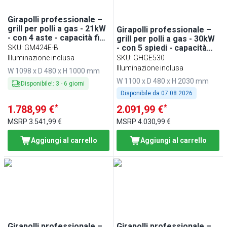
Girapolli professionale –
grill per polli a gas - 21kW
Girapolli professionale –
- con 4 aste - capacità fino
grill per polli a gas - 30kW
a 24 polli
- con 5 spiedi - capacità
SKU
:
GM424E-B
fino a 30 polli - Nero
Illuminazione inclusa
SKU
:
GHGE530
Illuminazione inclusa
W 1098 x D 480 x H 1000 mm
W 1100 x D 480 x H 2030 mm
Disponibile!
:
3
-
6
giorni
Disponibile da
07.08.2026
*
*
1.788,99 €
2.091,99 €
MSRP
3.541,99 €
MSRP
4.030,99 €
Aggiungi al carrello
Aggiungi al carrello
Girapolli professionale –
Girapolli professionale –