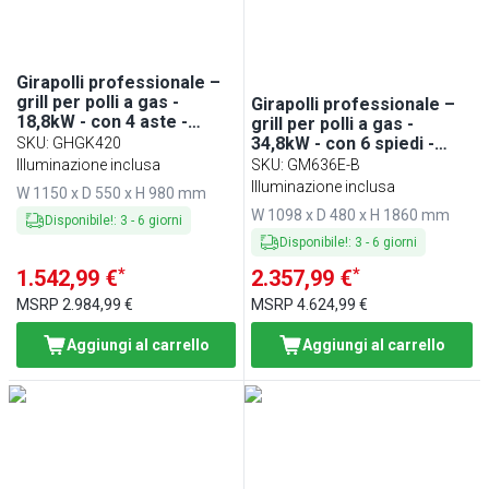
Girapolli professionale –
grill per polli a gas -
Girapolli professionale –
18,8kW - con 4 aste -
grill per polli a gas -
capacità fino a 20 polli
34,8kW - con 6 spiedi -
SKU
:
GHGK420
capacità fino a 36 polli -
Illuminazione inclusa
SKU
:
GM636E-B
Crema
Illuminazione inclusa
W 1150 x D 550 x H 980 mm
W 1098 x D 480 x H 1860 mm
Disponibile!
:
3
-
6
giorni
Disponibile!
:
3
-
6
giorni
*
*
1.542,99 €
2.357,99 €
MSRP
2.984,99 €
MSRP
4.624,99 €
Aggiungi al carrello
Aggiungi al carrello