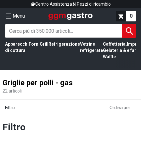
Centro Assistenza
Pezzi di ricambio
Menu
0
Apparecchi
Forni
Grill
Refrigerazione
Vetrine
Caffetteria,
Impas
di cottura
refrigerate
Gelateria &
e farin
Waffle
Griglie per polli - gas
22
articoli
Filtro
Ordina per
Filtro