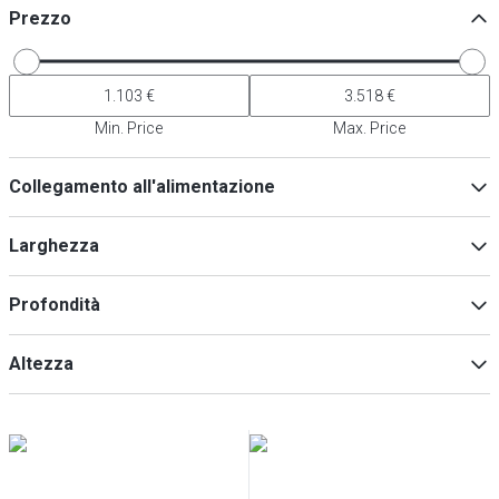
Prezzo
Min. Price
Max. Price
Collegamento all'alimentazione
230V
(
18
)
Larghezza
Profondità
Min
Max
Altezza
Min
Max
Min
Max