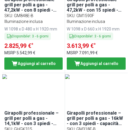
grill per polli a gas -
grill per polli a gas -
47,2kW - con 8 spiedi -
47,2kW - con 15 spiedi -
capacità fino a 48 polli
capacità fino a 90 polli
SKU
:
GM848E-B
SKU
:
GM1590F
Illuminazione inclusa
Illuminazione inclusa
W 1098 x D 480 x H 1920 mm
W 1098 x D 660 x H 1920 mm
Disponibile!
:
3
-
6
giorni
Disponibile!
:
3
-
6
giorni
*
*
2.825,99 €
3.613,99 €
MSRP
5.542,99 €
MSRP
7.091,99 €
Aggiungi al carrello
Aggiungi al carrello
Girapolli professionale –
Girapolli professionale –
grill per polli a gas -
grill per polli a gas - 16kW
14,1kW - con 3 spiedi -
- con 3 spiedi - capacità
capacità fino a 15 polli
fino a 18 polli
SKU
:
GHGK315
SKU
:
GM318E-B