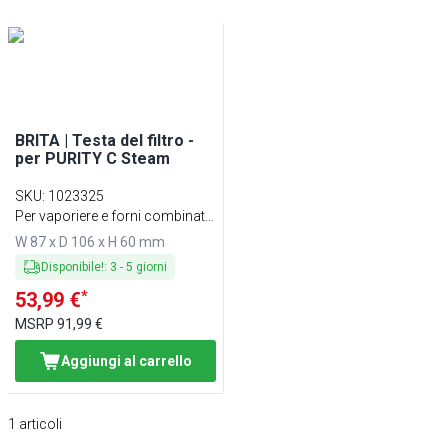
BRITA | Testa del filtro -
per PURITY C Steam
SKU
:
1023325
Per vaporiere e forni combinati
a vapore
W 87 x D 106 x H 60 mm
Disponibile!
:
3
-
5
giorni
*
53,99 €
MSRP
91,99 €
Aggiungi al carrello
1
articoli