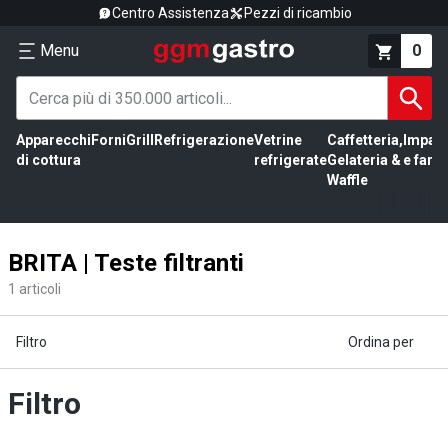
Centro Assistenza
Pezzi di ricambio
Menu
0
Apparecchi
Forni
Grill
Refrigerazione
Vetrine
Caffetteria,
Impas
di cottura
refrigerate
Gelateria &
e farin
Waffle
BRITA | Teste filtranti
1
articoli
Filtro
Ordina per
Filtro