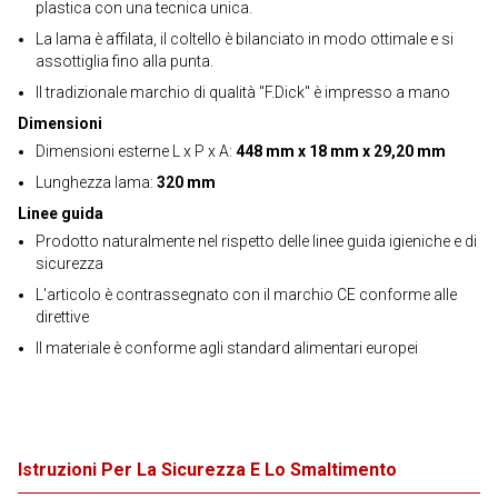
plastica con una tecnica unica.
La lama è affilata, il coltello è bilanciato in modo ottimale e si
assottiglia fino alla punta.
Il tradizionale marchio di qualità "F.Dick" è impresso a mano
Dimensioni
Dimensioni esterne L x P x A:
448 mm x 18 mm x 29,20 mm
Lunghezza lama:
320 mm
Linee guida
Prodotto naturalmente nel rispetto delle linee guida igieniche e di
sicurezza
L'articolo è contrassegnato con il marchio CE conforme alle
direttive
Il materiale è conforme agli standard alimentari europei
Istruzioni Per La Sicurezza E Lo Smaltimento