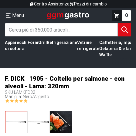
Centro Assistenza
Pezzi di ricambio
Menu
0
Apparecchi
Forni
Grill
Refrigerazione
Vetrine
Caffetteria,
Impas
di cottura
refrigerate
Gelateria &
e farin
Waffle
F. DICK | 1905 - Coltello per salmone - con
alveoli - Lama: 320mm
SKU
LAMKFD32
Maniglia: Nero/Argento