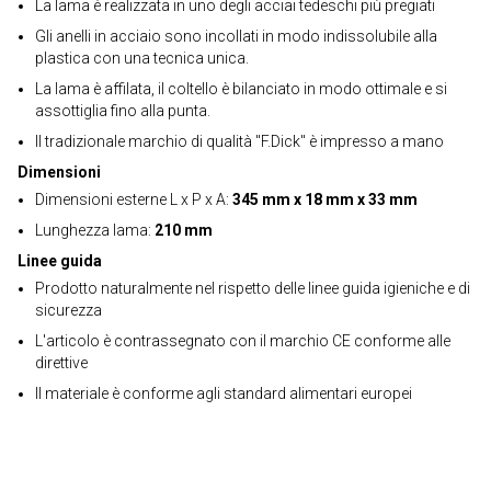
La lama è realizzata in uno degli acciai tedeschi più pregiati
Gli anelli in acciaio sono incollati in modo indissolubile alla
plastica con una tecnica unica.
La lama è affilata, il coltello è bilanciato in modo ottimale e si
assottiglia fino alla punta.
Il tradizionale marchio di qualità "F.Dick" è impresso a mano
Dimensioni
Dimensioni esterne L x P x A:
345 mm x 18 mm x 33 mm
Lunghezza lama:
210 mm
Linee guida
Prodotto naturalmente nel rispetto delle linee guida igieniche e di
sicurezza
L'articolo è contrassegnato con il marchio CE conforme alle
direttive
Il materiale è conforme agli standard alimentari europei