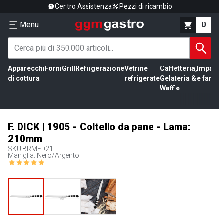
Centro Assistenza
Pezzi di ricambio
Menu
0
Apparecchi
Forni
Grill
Refrigerazione
Vetrine
Caffetteria,
Impas
di cottura
refrigerate
Gelateria &
e farin
Waffle
F. DICK | 1905 - Coltello da pane - Lama:
210mm
SKU
BRMFD21
Maniglia: Nero/Argento