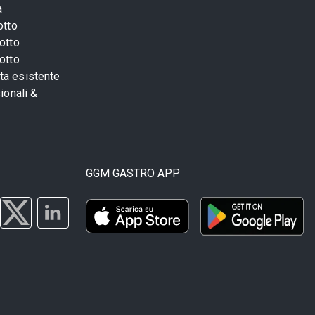
a
otto
otto
otto
sta esistente
ionali &
GGM GASTRO APP