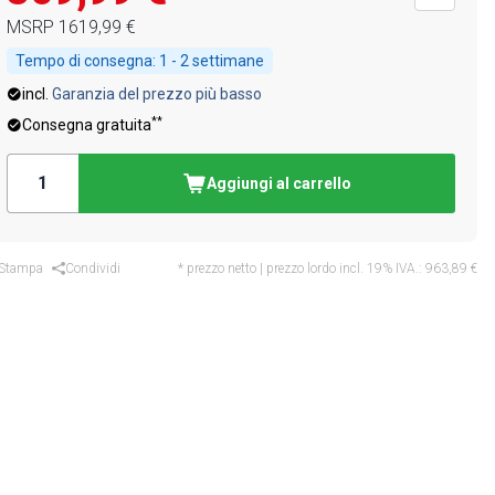
MSRP
1619,99 €
Tempo di consegna:
1 - 2 settimane
incl.
Garanzia del prezzo più basso
**
Consegna gratuita
Aggiungi al carrello
Stampa
Condividi
* prezzo netto | prezzo lordo incl. 19% IVA.:
963,89 €