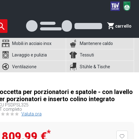
carrello
Mobili in acciaio inox
Mantenere caldo
Lavaggio e pulizia
Tessuti
Ventilazione
Stühle & Tische
occetta per porzionatori e spatole - con lavello
er porzionatori e inserto colino integrato
KU
PSDPSL325
IT completo
Valuta ora
*
809,99 €