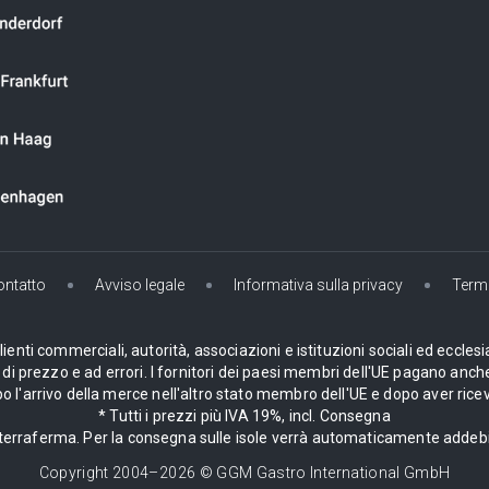
ontatto
Avviso legale
Informativa sulla privacy
Termi
enti commerciali, autorità, associazioni e istituzioni sociali ed ecclesi
i prezzo e ad errori. I fornitori dei paesi membri dell'UE pagano anche
 l'arrivo della merce nell'altro stato membro dell'UE e dopo aver ricev
* Tutti i prezzi più IVA 19%, incl. Consegna
la terraferma. Per la consegna sulle isole verrà automaticamente adde
Copyright 2004–
2026
© GGM Gastro International GmbH