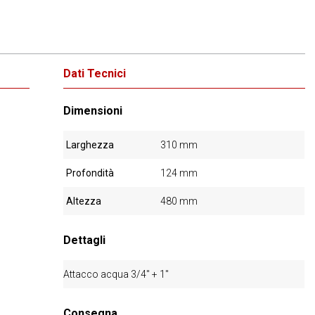
Dati Tecnici
Dimensioni
Larghezza
310 mm
Profondità
124 mm
Altezza
480 mm
Dettagli
Attacco acqua 3/4" + 1"
Consegna