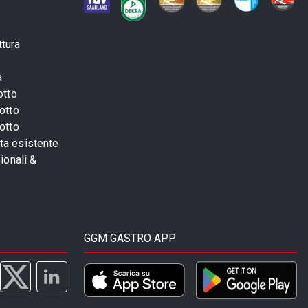
ttura
a
otto
otto
otto
sta esistente
ionali &
GGM GASTRO APP