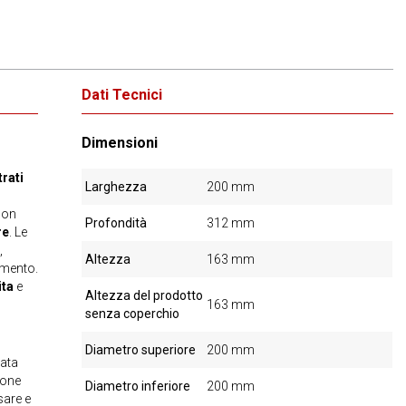
Dati Tecnici
Dimensioni
trati
Larghezza
200 mm
 con
Profondità
312 mm
re
. Le
,
Altezza
163 mm
amento.
ita
e
Altezza del prodotto
163 mm
senza coperchio
Diametro superiore
200 mm
zata
zione
Diametro inferiore
200 mm
sare e