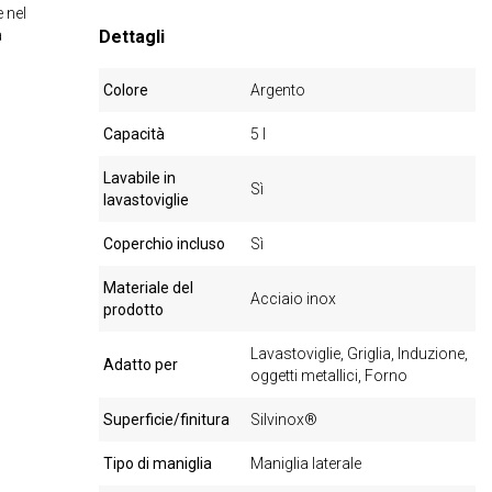
 nel
a
Dettagli
Colore
Argento
Capacità
5 l
Lavabile in
Sì
lavastoviglie
Coperchio incluso
Sì
Materiale del
Acciaio inox
prodotto
Lavastoviglie, Griglia, Induzione,
Adatto per
oggetti metallici, Forno
Superficie/finitura
Silvinox®
Tipo di maniglia
Maniglia laterale