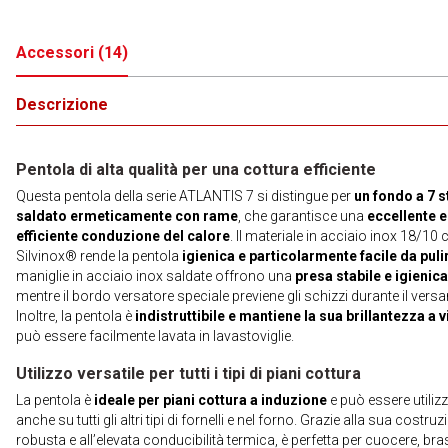
Accessori
(
14
)
Descrizione
Pentola di alta qualità per una cottura efficiente
Questa pentola della serie ATLANTIS 7 si distingue per
un fondo a 7 s
saldato ermeticamente con rame
, che garantisce una
eccellente e
efficiente conduzione del calore
. Il materiale in acciaio inox 18/10
Silvinox® rende la pentola
igienica e particolarmente facile da puli
maniglie in acciaio inox saldate offrono una
presa stabile e igienica
mentre il bordo versatore speciale previene gli schizzi durante il vers
Inoltre, la pentola è
indistruttibile e mantiene la sua brillantezza a v
può essere facilmente lavata in lavastoviglie.
Utilizzo versatile per tutti i tipi di piani cottura
La pentola è
ideale per piani cottura a induzione
e può essere utiliz
anche su tutti gli altri tipi di fornelli e nel forno. Grazie alla sua costru
robusta e all’elevata conducibilità termica, è perfetta per cuocere, bra