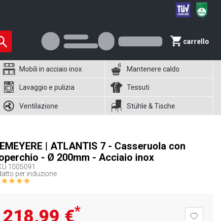
carrello
Mobili in acciaio inox
Mantenere caldo
Lavaggio e pulizia
Tessuti
Ventilazione
Stühle & Tische
EMEYERE | ATLANTIS 7 - Casseruola con
operchio - Ø 200mm - Acciaio inox
KU
1005091
atto per induzione
*
218,99 €