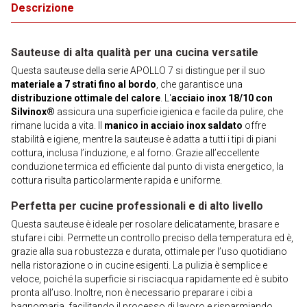
Descrizione
Sauteuse di alta qualità per una cucina versatile
Questa sauteuse della serie APOLLO 7 si distingue per il suo
materiale a 7 strati fino al bordo
, che garantisce una
distribuzione ottimale del calore
. L'
acciaio inox 18/10 con
Silvinox®
assicura una superficie igienica e facile da pulire, che
rimane lucida a vita. Il
manico in acciaio inox saldato
offre
stabilità e igiene, mentre la sauteuse è adatta a tutti i tipi di piani
cottura, inclusa l’induzione, e al forno. Grazie all’eccellente
conduzione termica ed efficiente dal punto di vista energetico, la
cottura risulta particolarmente rapida e uniforme.
Perfetta per cucine professionali e di alto livello
Questa sauteuse è ideale per rosolare delicatamente, brasare e
stufare i cibi. Permette un controllo preciso della temperatura ed è,
grazie alla sua robustezza e durata, ottimale per l’uso quotidiano
nella ristorazione o in cucine esigenti. La pulizia è semplice e
veloce, poiché la superficie si risciacqua rapidamente ed è subito
pronta all’uso. Inoltre, non è necessario preparare i cibi a
bagnomaria, facilitando il processo di lavoro e risparmiando