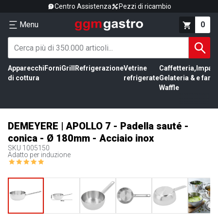
Centro Assistenza
Pezzi di ricambio
Menu
0
Apparecchi
Forni
Grill
Refrigerazione
Vetrine
Caffetteria,
Impas
di cottura
refrigerate
Gelateria &
e farin
Waffle
DEMEYERE | APOLLO 7 - Padella sauté -
conica - Ø 180mm - Acciaio inox
SKU
1005150
Adatto per induzione