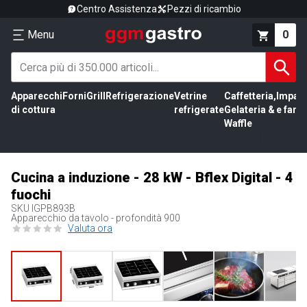
Centro Assistenza
Pezzi di ricambio
Menu
0
Apparecchi
Forni
Grill
Refrigerazione
Vetrine
Caffetteria,
Impas
di cottura
refrigerate
Gelateria &
e farin
Waffle
Cucina a induzione - 28 kW - Bflex Digital - 4
fuochi
SKU
IGPB893B
Apparecchio da tavolo - profondità 900
Valuta ora