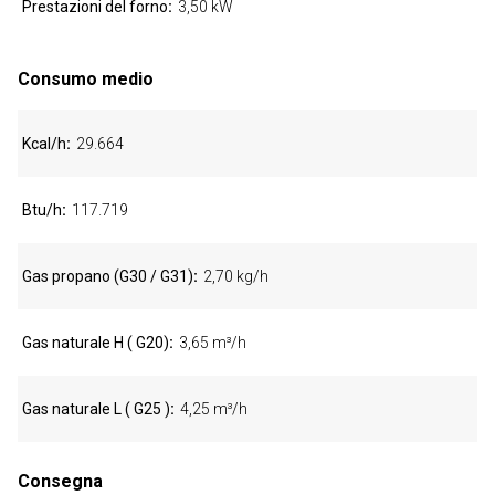
Prestazioni del forno
3,50 kW
Consumo medio
Kcal/h
29.664
Btu/h
117.719
Gas propano (G30 / G31)
2,70 kg/h
Gas naturale H ( G20)
3,65 m³/h
Gas naturale L ( G25 )
4,25 m³/h
Consegna