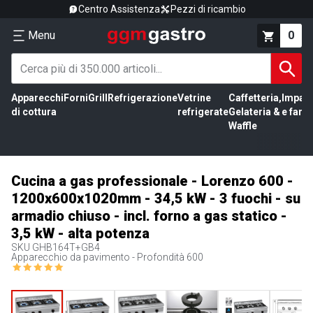
Centro Assistenza
Pezzi di ricambio
Menu
0
Apparecchi
Forni
Grill
Refrigerazione
Vetrine
Caffetteria,
Impas
di cottura
refrigerate
Gelateria &
e farin
Waffle
Cucina a gas professionale - Lorenzo 600 -
1200x600x1020mm - 34,5 kW - 3 fuochi - su
armadio chiuso - incl. forno a gas statico -
3,5 kW - alta potenza
SKU
GHB164T+GB4
Apparecchio da pavimento - Profondità 600