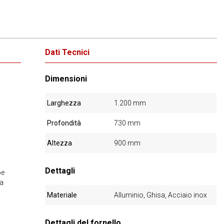
Dati Tecnici
Dimensioni
Larghezza
1.200 mm
Profondità
730 mm
Altezza
900 mm
Dettagli
pe
la
Materiale
Alluminio, Ghisa, Acciaio inox
Dettagli del fornello