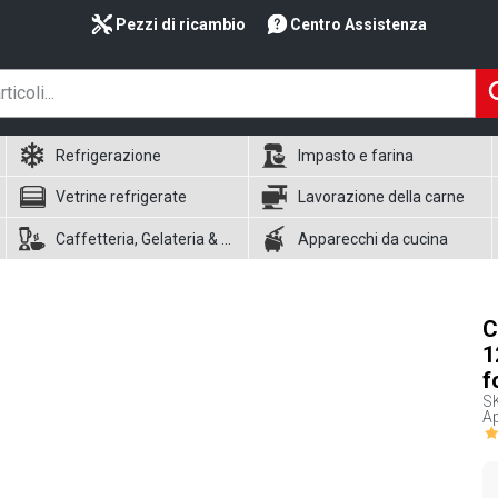
Pezzi di ricambio
Centro Assistenza
Refrigerazione
Impasto e farina
Vetrine refrigerate
Lavorazione della carne
Caffetteria, Gelateria & Waffle
Apparecchi da cucina
C
1
f
S
Ap