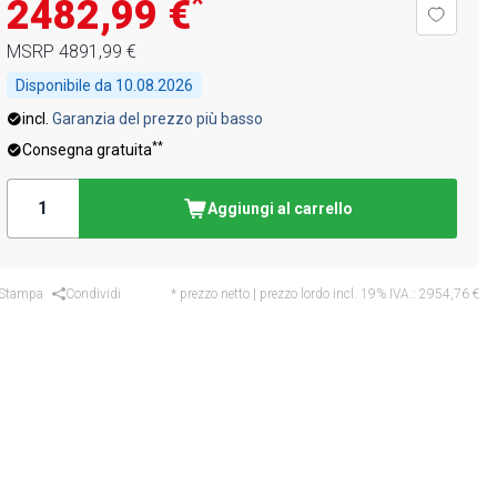
*
2482,99 €
MSRP
4891,99 €
Disponibile da
10.08.2026
incl.
Garanzia del prezzo più basso
**
Consegna gratuita
Aggiungi al carrello
Stampa
Condividi
* prezzo netto | prezzo lordo incl. 19% IVA.:
2954,76 €