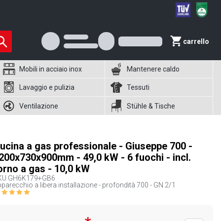
carrello
Mobili in acciaio inox
Mantenere caldo
Lavaggio e pulizia
Tessuti
Ventilazione
Stühle & Tische
ucina a gas professionale - Giuseppe 700 -
200x730x900mm - 49,0 kW - 6 fuochi - incl.
orno a gas - 10,0 kW
KU
GH6K179+GB6
parecchio a libera installazione - profondità 700 - GN 2/1