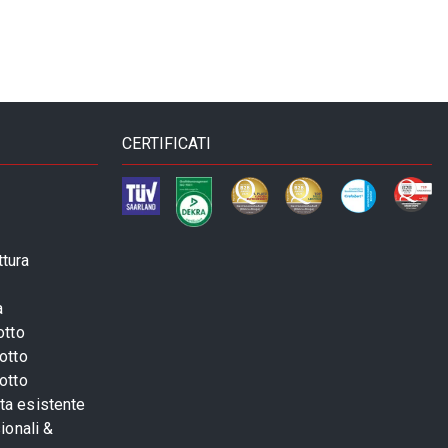
CERTIFICATI
ttura
a
otto
otto
otto
sta esistente
ionali &