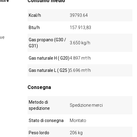
Consumo medio
ntire
Kcal/h
39793.64
Btu/h
157.913,83
ive
Gas propano (G30 /
3.650 kg/h
G31)
Gas naturale H ( G20)
4.897 m³/h
Gas naturale L ( G25 )
5.696 m³/h
Consegna
Metodo di
Spedizione merci
spedizione
Stato di consegna
Montato
Peso lordo
206 kg