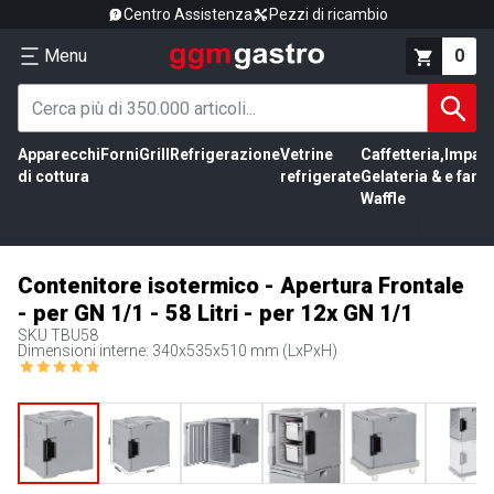
Centro Assistenza
Pezzi di ricambio
Menu
0
Apparecchi
Forni
Grill
Refrigerazione
Vetrine
Caffetteria,
Impas
di cottura
refrigerate
Gelateria &
e farin
Waffle
Contenitore isotermico - Apertura Frontale
- per GN 1/1 - 58 Litri - per 12x GN 1/1
SKU
TBU58
Dimensioni interne: 340x535x510 mm (LxPxH)