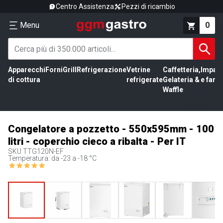
Centro Assistenza
Pezzi di ricambio
Menu
0
Apparecchi
Forni
Grill
Refrigerazione
Vetrine
Caffetteria,
Impas
di cottura
refrigerate
Gelateria &
e farin
Waffle
Congelatore a pozzetto - 550x595mm - 100
litri - coperchio cieco a ribalta - Per IT
SKU
TTG120N-EF
Temperatura: da -23 a -18 °C