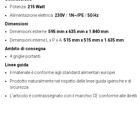
Potenza:
215 Watt
Alimentazione elettrica:
230V
/
1N~/PE
/
50 Hz
Dimensioni
Dimensioni esterne:
595 mm x 635 mm x 1.840 mm
Dimensioni interne L x P x A:
515 mm x 515 mm x 1.635 mm
Ambito di consegna
4 griglie portanti
Linee guida
Il materiale è conforme agli standard alimentari europei
Prodotto naturalmente nel rispetto delle linee guida igieniche e di
sicurezza
L'articolo è contrassegnato con il marchio CE conforme alle dirett