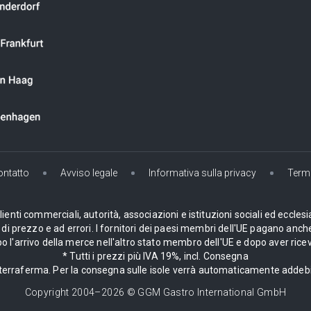
ontatto
Avviso legale
Informativa sulla privacy
Termi
enti commerciali, autorità, associazioni e istituzioni sociali ed ecclesi
i prezzo e ad errori. I fornitori dei paesi membri dell'UE pagano anche
 l'arrivo della merce nell'altro stato membro dell'UE e dopo aver ricev
* Tutti i prezzi più IVA 19%, incl. Consegna
la terraferma. Per la consegna sulle isole verrà automaticamente adde
Copyright 2004–
2026
© GGM Gastro International GmbH