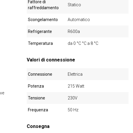
Fattore di
Statico
raffreddamento
Scongelamento
Automatico
Refrigerante
R600a
Temperatura
da 0 °C °C a 8 °C
Valori di connessione
Connessione
Elettrica
Potenza
215 Watt
ive
Tensione
230V
Frequenza
50 Hz
Consegna