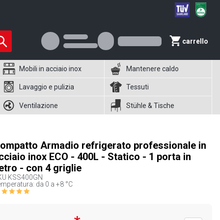
carrello
Mobili in acciaio inox
Mantenere caldo
Lavaggio e pulizia
Tessuti
Ventilazione
Stühle & Tische
ompatto Armadio refrigerato professionale in
cciaio inox ECO - 400L - Statico - 1 porta in
etro - con 4 griglie
KU
KSS400GN
mperatura: da 0 a +8 °C