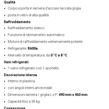
Qualità
Corpo e porta in lamiera d'acciaio laccata grigia
porta in vetro di alta qualità
Raffreddamento
Raffreddamento statico
Funzione di sbrinamento automatico
Motore di raffreddamento estremamente potente
Refrigerante:
R600a
Intervallo di temperatura: da
0 °C a 8 °C
Vani refrigerati
1 vano refrigerato con 1 sportello
Decorazione interna
Interno in plastica
con angoli interni arrotondati
Dimensioni lamiera / griglia L x P:
490 mm x 460 mm
Capacità fino a 30 kg
Connessione