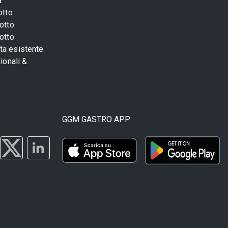
a
otto
otto
otto
sta esistente
ionali &
GGM GASTRO APP