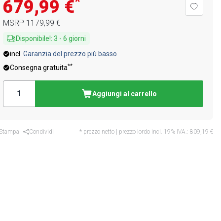
*
679,99 €
MSRP
1179,99 €
Disponibile!
:
3
-
6
giorni
incl.
Garanzia del prezzo più basso
**
Consegna gratuita
Aggiungi al carrello
Stampa
Condividi
* prezzo netto | prezzo lordo incl. 19% IVA.:
809,19 €