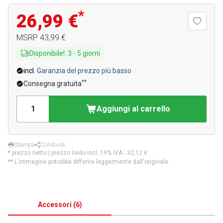
*
26,99 €
MSRP
43,99 €
Disponibile!
:
3
-
5
giorni
incl.
Garanzia del prezzo più basso
**
Consegna gratuita
Aggiungi al carrello
Stampa
Condividi
* prezzo netto | prezzo lordo incl. 19% IVA.:
32,12 €
** L'immagine potrebbe differire leggermente dall'originale.
Accessori
(
6
)