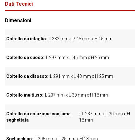
Dati Tecnici
Dimensioni
Coltello da intaglio
L 332 mm x P 45 mm x H 45 mm
Coltello da cuoco
L 297 mm x L 45 mm x H 25 mm
Coltello da disosso
L 291 mm x L 43 mm x H 25 mm
Coltello multiuso
L 237 mm x L 30 mm x H 18 mm
Coltello da colazione con lama
L 237 mm x L 30 mm x H
seghettata
18 mm
Spelucchino
L 206 mm x L 25 mm x H 13 mm