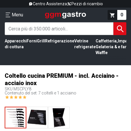
Centro Assistenza
Pezzi di ricambio
Menu
0
Apparecchi
Forni
Grill
Refrigerazione
Vetrine
Caffetteria,
Impas
di cottura
refrigerate
Gelateria &
e farin
Waffle
Coltello cucina PREMIUM - incl. Acciaino -
acciaio inox
SKU
MSCPLY8
Contenuto del set: 7 coltelli e 1 acciaino